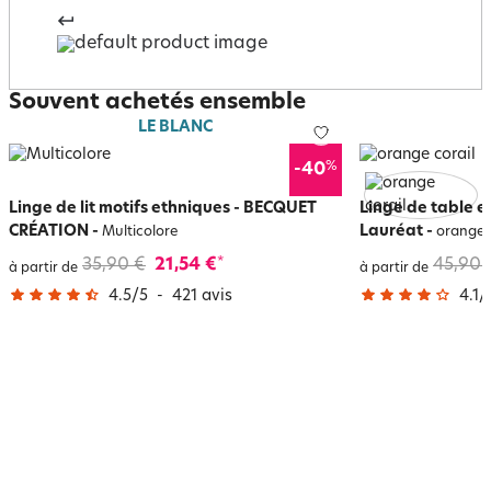
Souvent achetés ensemble
LE BLANC
%
-40
Linge de lit motifs ethniques - BECQUET
Linge de table en
CRÉATION
-
Lauréat
-
Multicolore
orange c
35,90 €
21,54 €
45,90 
*
à partir de
à partir de
4.5
/
5
-
421
avis
4.1
/