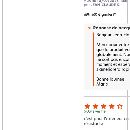
Avis du
10/07/2026
, suit
par
JEAN-CLAUDE K.
Utile
(0)
Signaler
Réponse de
becqu
Bonjour Jean-clau
Merci pour votre r
que le produit vo
globalement. Nou
ne soit pas encore
moment et espéron
s'améliorera rapi
Bonne journée 

Maria
Avis vérifié
c'est pour l'extérieur en 
résistante