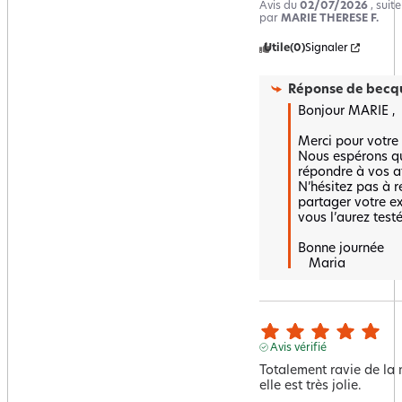
Avis du
02/07/2026
, suit
par
MARIE THERESE F.
Utile
(0)
Signaler
Réponse de
becqu
Bonjour MARIE ,

Merci pour votre r
Nous espérons qu
répondre à vos at
N’hésitez pas à r
partager votre ex
vous l’aurez testé.
Bonne journée 

   Maria
Avis vérifié
Totalement ravie de la na
elle est très jolie.