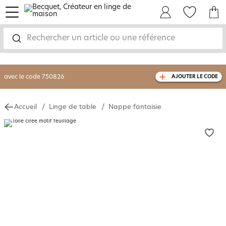
menu
Mon Compte
Mes Favoris
Mon panie
-30% sur votre commande
dès 2 articles
achetés
Rechercher un article ou une référence
livraison GRATUITE
dès 110€ d'achat
(1)
avec le code
750826
AJOUTER LE CODE
Accueil
Linge de table
Nappe fantaisie