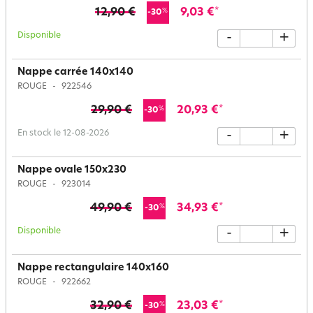
12,90 €
9,03 €
*
%
-30
Disponible
-
+
Nappe carrée 140x140
ROUGE
922546
29,90 €
20,93 €
*
%
-30
En stock le 12-08-2026
-
+
Nappe ovale 150x230
ROUGE
923014
49,90 €
34,93 €
*
%
-30
Disponible
-
+
Nappe rectangulaire 140x160
ROUGE
922662
32,90 €
23,03 €
*
%
-30