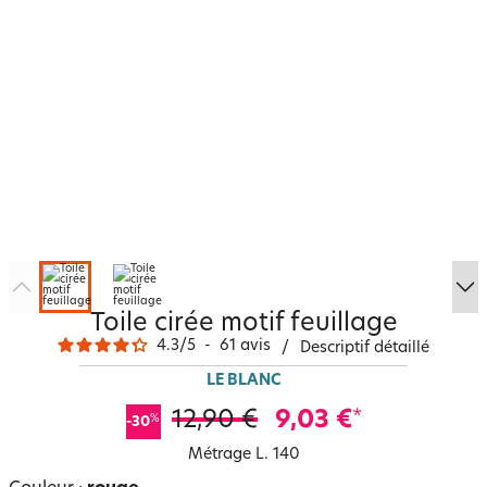
Toile cirée motif feuillage
4.3
/
5
-
61
avis
/
Descriptif détaillé
LE BLANC
12,90 €
9,03 €
*
%
-30
Métrage L. 140