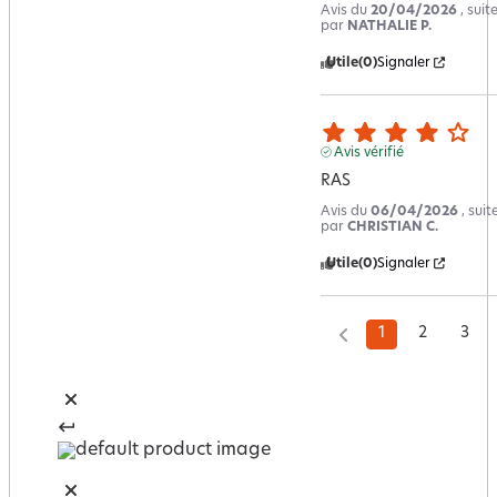
Avis du
20/04/2026
, sui
par
NATHALIE P.
Utile
(0)
Signaler
Avis vérifié
RAS
Avis du
06/04/2026
, sui
par
CHRISTIAN C.
Utile
(0)
Signaler
1
2
3