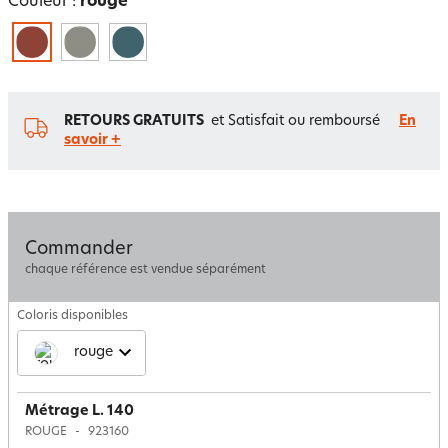
Couleur :
rouge
RETOURS GRATUITS
et Satisfait ou remboursé
En
savoir +
Commander
chaque référence est vendue séparément
Coloris disponibles
rouge
Métrage L. 140
ROUGE
923160