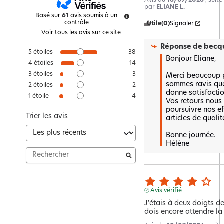
Avis du
16/07/2026
, suit
par
ELIANE L.
Basé sur
61
avis soumis à un
contrôle
Utile
(0)
Signaler
Voir tous les avis sur ce site
Réponse de
becqu
5
étoiles
38
Bonjour Eliane, 

4
étoiles
14
3
étoiles
3
Merci beaucoup p
sommes ravis que
2
étoiles
2
donne satisfaction
1
étoile
4
Vos retours nous
poursuivre nos ef
Trier les avis
articles de qualité
Bonne journée.

Hélène
Avis vérifié
J'étais à deux doigts de
dois encore attendre la d