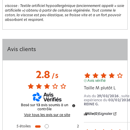
viscose
:
Textile artificiel hypoallergénique (anciennement appelé « soie
artificielle ») obtenu à partir de cellulose régénérée. Tout comme le
coton, la viscose est peu élastique, se froisse vite et a un fort pouvoir
absorbant et respirant.
Avis clients
2.8
/
5
Avis vérifié
Taille M plutôt L
Avis du
29/03/2026
, suit
expérience du
03/02/202
REINE G.
Basé sur
13
avis soumis à un
contrôle
Utile
(0)
Signaler
Voir tous les avis sur ce site
5
étoiles
2