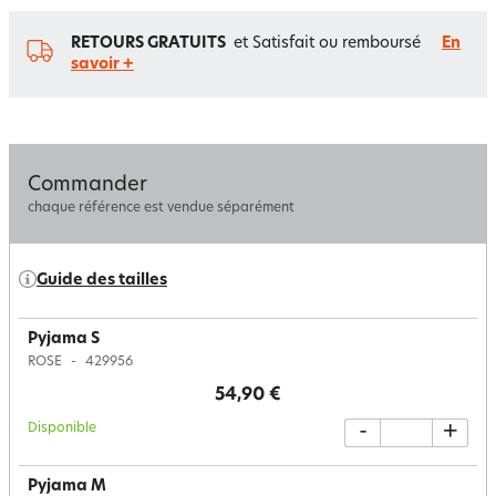
RETOURS GRATUITS
et Satisfait ou remboursé
En
savoir +
Commander
chaque référence est vendue séparément
Guide des tailles
Pyjama S
ROSE
429956
54,90 €
Disponible
-
+
Pyjama M