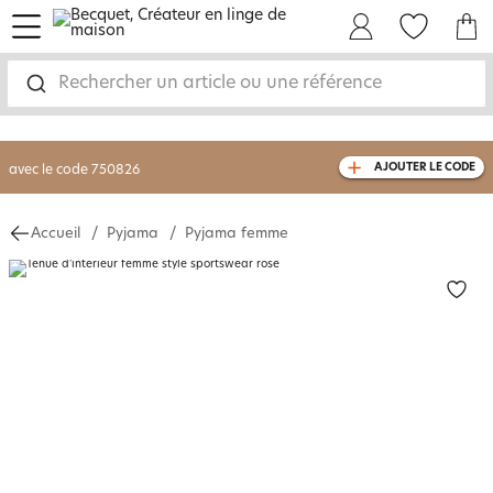
menu
Mon Compte
Mes Favoris
Mon panie
-30% sur votre commande
dès 2 articles
achetés
Rechercher un article ou une référence
livraison GRATUITE
dès 110€ d'achat
(1)
avec le code
750826
AJOUTER LE CODE
Accueil
Pyjama
Pyjama femme