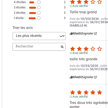
4
étoiles
2
Avis vérifié
3
étoiles
3
Taille trop grand
2
étoiles
3
1
étoile
3
Avis du
10/03/2026
, suit
expérience du
26/01/2026
ISABELLE M.
Trier les avis
Utile
(0)
Signaler
Avis vérifié
taille très grande
Avis du
13/03/2025
, suite
expérience du
25/01/2025
Utile
(0)
Signaler
Avis vérifié
Tres doux très agréable 
porter