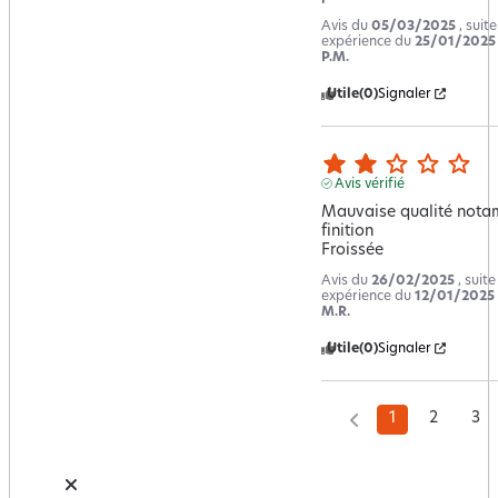
Avis du
05/03/2025
, suit
expérience du
25/01/2025
P.M.
Utile
(0)
Signaler
Avis vérifié
Mauvaise qualité nota
finition 

Froissée
Avis du
26/02/2025
, suit
expérience du
12/01/2025
M.R.
Utile
(0)
Signaler
1
2
3