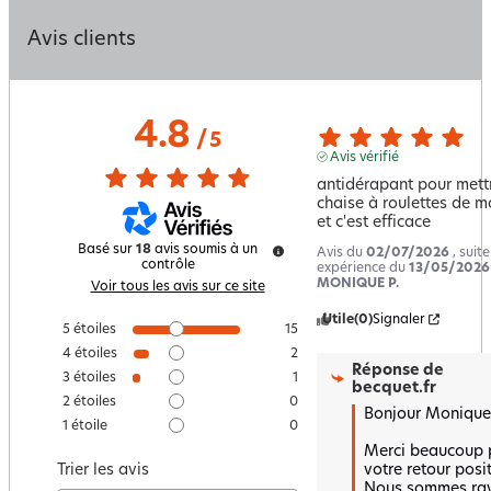
Avis clients
4.8
/
5
Avis vérifié
antidérapant pour mettr
chaise à roulettes de m
et c'est efficace
Basé sur
18
avis soumis à un
Avis du
02/07/2026
, suit
contrôle
expérience du
13/05/2026
MONIQUE P.
Voir tous les avis sur ce site
Utile
(0)
Signaler
5
étoiles
15
4
étoiles
2
Réponse de
3
étoiles
1
becquet.fr
2
étoiles
0
Bonjour Monique, 
1
étoile
0
Merci beaucoup p
votre retour positi
Trier les avis
Nous sommes rav