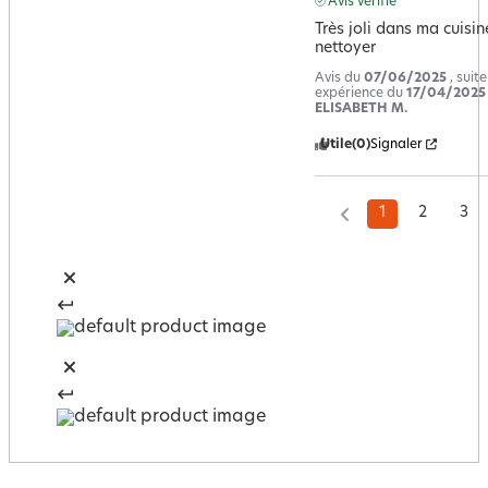
Avis vérifié
Très joli dans ma cuisine
nettoyer
Avis du
07/06/2025
, suit
expérience du
17/04/2025
ELISABETH M.
Utile
(0)
Signaler
1
2
3