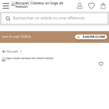
menu
Mon Compte
Mes Favoris
Mon panie
-30% sur votre commande
dès 2 articles
achetés
Rechercher un article ou une référence
livraison GRATUITE
dès 110€ d'achat
(1)
avec le code
750826
AJOUTER LE CODE
Accueil