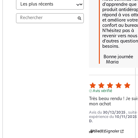
d'apprendre que n
produit antidérap
répond à vos atte
et améliore votre 
confort au bureau
N'hésitez pas à 
revenir vers nous
d'autres question
besoins.  

 Bonne journée 

   Maria
Avis vérifié
Très beau rendu ! Je sui
mon achat
Avis du
30/12/2025
, suite
expérience du
10/11/2025
D.
Utile
(0)
Signaler