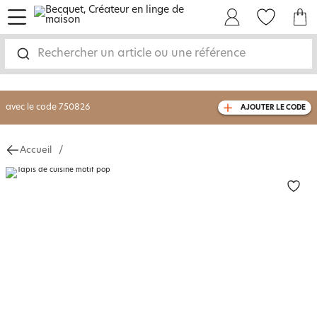
menu
Mon Compte
Mes Favoris
Mon panie
-30% sur votre commande
dès 2 articles
achetés
Rechercher un article ou une référence
livraison GRATUITE
dès 110€ d'achat
(1)
avec le code
750826
AJOUTER LE CODE
Accueil