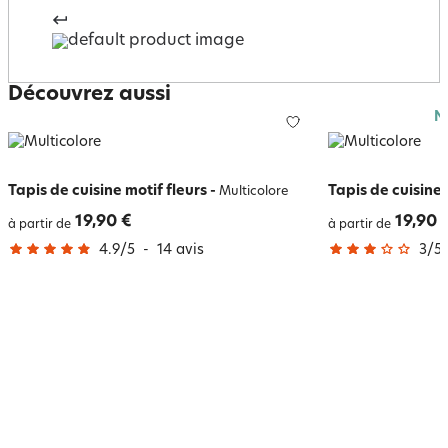
Découvrez aussi
N
Tapis de cuisine motif fleurs
-
Tapis de cuisine 
Multicolore
19,90 €
19,90 
à partir de
à partir de
4.9
/
5
-
14
avis
3
/
5