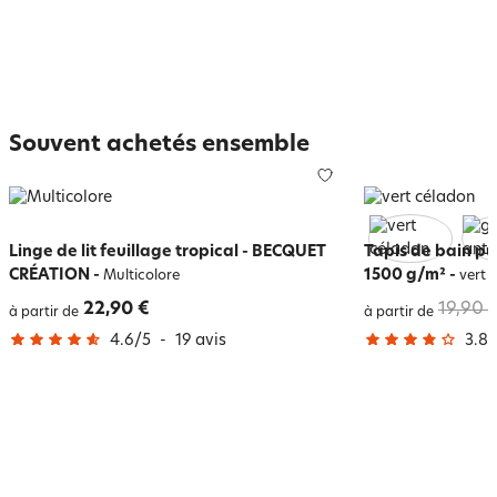
Souvent achetés ensemble
Linge de lit feuillage tropical - BECQUET
Tapis de bain pu
CRÉATION
-
1500 g/m²
-
Multicolore
vert 
22,90 €
19,90 
à partir de
à partir de
4.6
/
5
-
19
avis
3.8
/