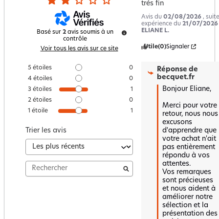
trés fin
Avis du
02/08/2026
, suit
expérience du
21/07/2026
ELIANE L.
Basé sur
2
avis soumis à un
contrôle
Utile
(0)
Signaler
Voir tous les avis sur ce site
5
étoiles
0
Réponse de
becquet.fr
4
étoiles
0
Bonjour Eliane,

3
étoiles
1
2
étoiles
0
Merci pour votre 
1
étoile
1
retour, nous nous 
excusons 
d'apprendre que 
Trier les avis
votre achat n'ait 
pas entièrement 
répondu à vos 
attentes.  

Vos remarques 
sont précieuses 
et nous aident à 
améliorer notre 
sélection et la 
présentation des 