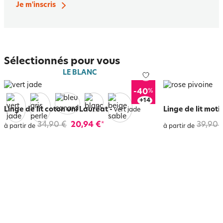
Je m'inscris
Sélectionnés pour vous
LE BLANC
%
-40
+
18
Linge de lit coton uni Lauréat
-
Linge de lit moti
vert jade
34,90 €
20,94 €
39,90 
*
à partir de
à partir de