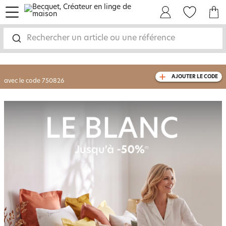
menu
Mon Compte
Mes Favoris
Mon panie
-30% sur votre commande
dès 2 articles
achetés
Rechercher un article ou une référence
livraison GRATUITE
dès 110€ d'achat
(1)
avec le code
750826
AJOUTER LE CODE
Blanc jusqu'à -50%