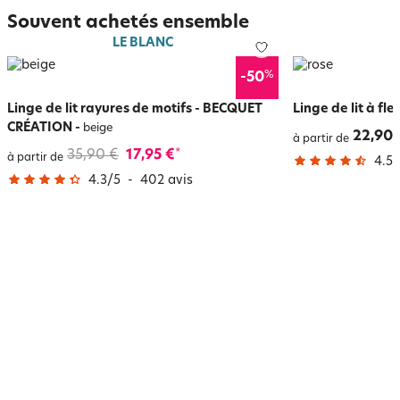
Souvent achetés ensemble
LE BLANC
%
-50
Linge de lit rayures de motifs - BECQUET
Linge de lit à fle
CRÉATION
-
beige
22,90 
à partir de
35,90 €
17,95 €
*
à partir de
4.5
/
4.3
/
5
-
402
avis