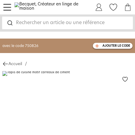
menu
Mon Compte
Mes Favoris
Mon panie
-30% sur votre commande
dès 2 articles
achetés
Rechercher un article ou une référence
livraison GRATUITE
dès 110€ d'achat
(1)
avec le code
750826
AJOUTER LE CODE
Accueil