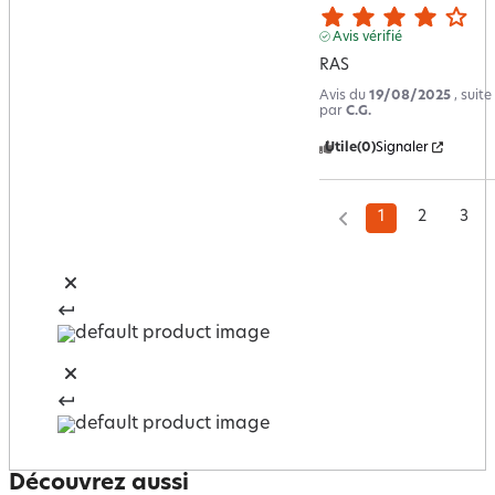
Avis vérifié
RAS
Avis du
19/08/2025
, suit
par
C.G.
Utile
(0)
Signaler
1
2
3
Découvrez aussi