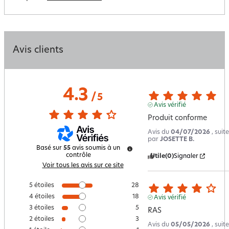
Avis clients
4.3
/
5
Avis vérifié
Produit conforme
Avis du
04/07/2026
, sui
par
JOSETTE B.
Basé sur
55
avis soumis à un
contrôle
Utile
(0)
Signaler
Voir tous les avis sur ce site
5
étoiles
28
4
étoiles
18
Avis vérifié
3
étoiles
5
RAS
2
étoiles
3
Avis du
05/05/2026
, sui