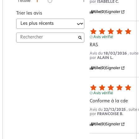
1
étoile
1
par
ISABELLE C.
Utile
(0)
Signaler
Trier les avis
Avis vérifié
RAS
Avis du
18/02/2026
, suit
par
ALAIN L.
Utile
(0)
Signaler
Avis vérifié
Conforme à la cde
Avis du
22/12/2025
, suit
par
FRANCOISE B.
Utile
(0)
Signaler