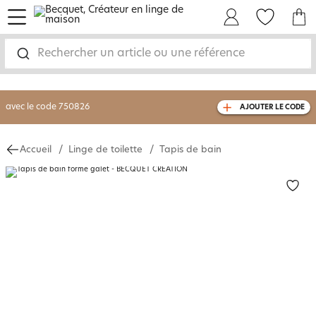
menu
Mon Compte
Mes Favoris
Mon panie
-30% sur votre commande
dès 2 articles
achetés
Rechercher un article ou une référence
livraison GRATUITE
dès 110€ d'achat
(1)
avec le code
750826
AJOUTER LE CODE
Accueil
Linge de toilette
Tapis de bain