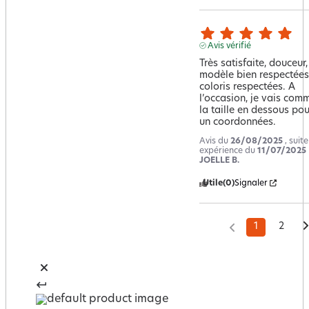
Avis vérifié
Très satisfaite, douceur, 
modèle bien respectées,
coloris respectées. A 
l’occasion, je vais com
la taille en dessous pour
un coordonnées.
Avis du
26/08/2025
, suit
expérience du
11/07/2025
JOELLE B.
Utile
(0)
Signaler
1
2