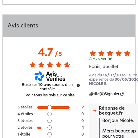
Avis clients
4.7
/
5
Avis vérifié
Épais, douillet
Avis du
16/07/2026
, suite
expérience du
30/05/202
NICOLE B.
Basé sur
10
avis soumis à un
contrôle
Utile
(0)
Signaler
Voir tous les avis sur ce site
5
étoiles
9
Réponse de
becquet.fr
4
étoiles
0
Bonjour Nicole,

3
étoiles
0
2
étoiles
1
Merci beaucoup 
1
étoile
0
pour votre 