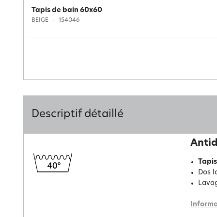
Tapis de bain 60x60
BEIGE
154046
Descriptif détaillé
Antid
Tapis
Dos l
Lavag
Informa