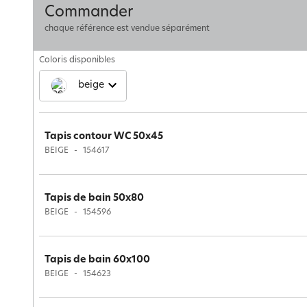
Commander
chaque référence est vendue séparément
Coloris disponibles
beige
Tapis contour WC 50x45
BEIGE
154617
Tapis de bain 50x80
BEIGE
154596
Tapis de bain 60x100
BEIGE
154623