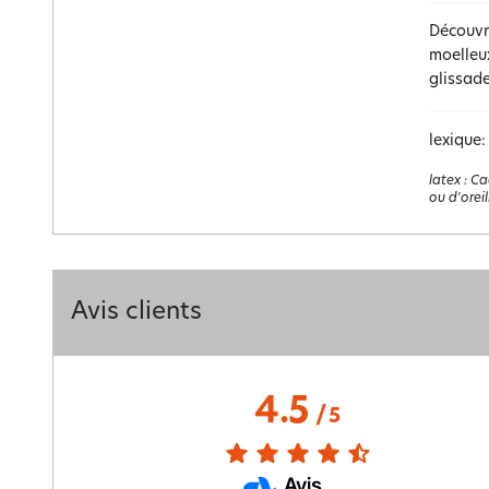
Découvr
moelleux
glissade
lexique:
latex
:
Ca
ou d'orei
Avis clients
4.5
/
5