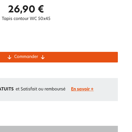
Notre marque Lauréat
26,90 €
Tapis contour WC 50x45
rs et
ment
La gaze de coton
Commander
ATUITS
et Satisfait ou remboursé
En savoir +