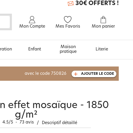
30€ OFFERTS !
Mon Compte
Mes Favoris
Mon panier
Maison
ration
Enfant
Literie
pratique
À découvrir aussi
avec le code
750826
AJOUTER LE CODE
Carte cadeau
in effet mosaïque - 1850
g/m²
4.5
/
5
-
73
avis
/
Descriptif détaillé