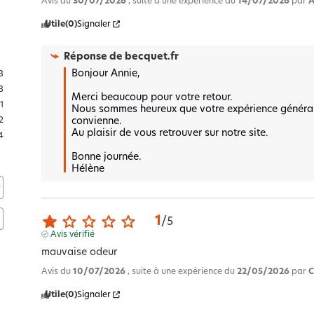
Avis du
30/07/2026
, suite à une expérience du
14/07/2026
par
A
Utile
(0)
Signaler
Réponse de
becquet.fr
Bonjour Annie,

3
3
Merci beaucoup pour votre retour.  

1
Nous sommes heureux que votre expérience générale 
convienne.  

2
Au plaisir de vous retrouver sur notre site.

4
Bonne journée.

Hélène
1
/
5
Avis vérifié
mauvaise odeur
Avis du
10/07/2026
, suite à une expérience du
22/05/2026
par
C
Utile
(0)
Signaler