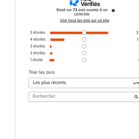
Basé sur
73
avis soumis à un
contrôle
Voir tous les avis sur ce site
5
étoiles
5
4
étoiles
1
3
étoiles
2
étoiles
1
étoile
Trier les avis