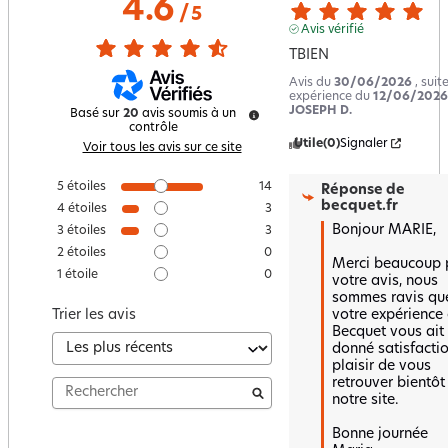
4.6
/
5
Avis vérifié
TBIEN
Avis du
30/06/2026
, suit
expérience du
12/06/2026
JOSEPH D.
Basé sur
20
avis soumis à un
contrôle
Utile
(0)
Signaler
Voir tous les avis sur ce site
5
étoiles
14
Réponse de
becquet.fr
4
étoiles
3
Bonjour MARIE,

3
étoiles
3
2
étoiles
0
Merci beaucoup p
1
étoile
0
votre avis, nous 
sommes ravis que
votre expérience 
Trier les avis
Becquet vous ait 
donné satisfactio
plaisir de vous 
retrouver bientôt 
notre site.

Bonne journée 
