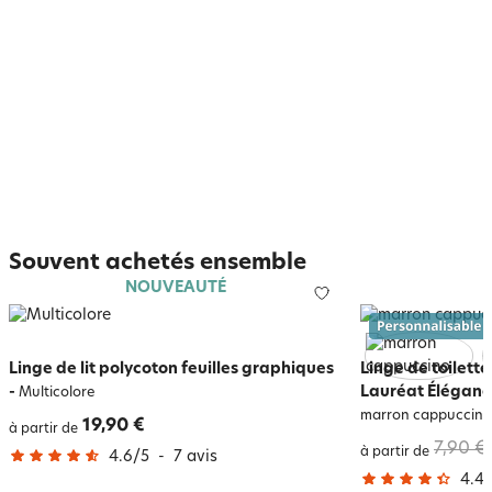
Souvent achetés ensemble
NOUVEAUTÉ
Linge de lit polycoton feuilles graphiques
Linge de toilet
-
Lauréat Éléganc
Multicolore
marron cappuccino
19,90 €
à partir de
7,90 €
à partir de
4.6
/
5
-
7
avis
4.4
/