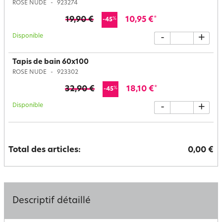
ROSE NUDE
923274
19,90 €
10,95 €
*
%
-45
Disponible
-
+
Tapis de bain 60x100
ROSE NUDE
923302
32,90 €
18,10 €
*
%
-45
Disponible
-
+
Total des articles:
0,00 €
Descriptif détaillé