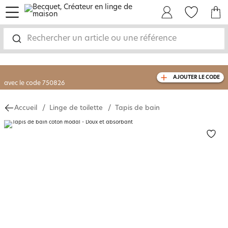
menu
Mon Compte
Mes Favoris
Mon panie
-30% sur votre commande
dès 2 articles
achetés
Rechercher un article ou une référence
livraison GRATUITE
dès 110€ d'achat
(1)
AJOUTER LE CODE
avec le code
750826
Accueil
Linge de toilette
Tapis de bain