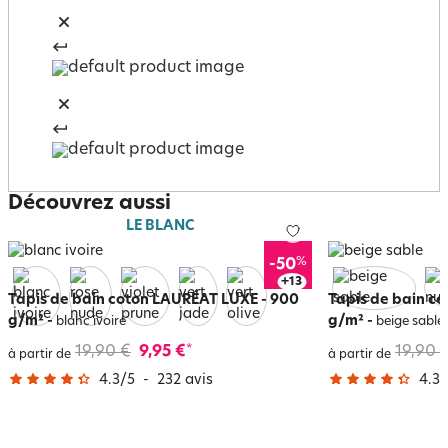
Découvrez aussi
LE BLANC
%
-50
+
17
Tapis de bain coton LAURÉAT LUXE - 900
Tapis de bain c
g/m²
-
g/m²
-
blanc ivoire
beige sable
19,90 €
9,95 €
19,90 
*
à partir de
à partir de
4.3
/
5
-
232
avis
4.3
/