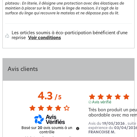
plateau
:
En literie, il désigne une protection avec des élastiques de
maintien à placer sur le lit. Dans le linge de maison, il s'agit de la
surface du linge qui recouvre le matelas et ne dépasse pas du lit.
Les articles soumis à éco-participation bénéficient d'une
reprise
Voir conditions
Avis clients
4.3
/
5
Avis vérifié
Très bon produit un peu
abordable avec ma rem
Avis du
19/05/2026
, suite
expérience du
03/04/202
Basé sur
20
avis soumis à un
FRANCOISE M.
contrôle