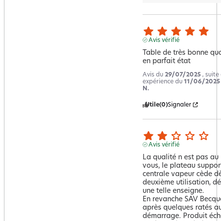
Avis vérifié
Table de très bonne qual
en parfait état
Avis du
29/07/2025
, suite
expérience du
11/06/2025
N.
Utile
(0)
Signaler
Avis vérifié
La qualité n est pas au 
vous, le plateau support
centrale vapeur cède dè
deuxième utilisation, d
une telle enseigne.

En revanche SAV Becque
après quelques ratés au
démarrage. Produit éch