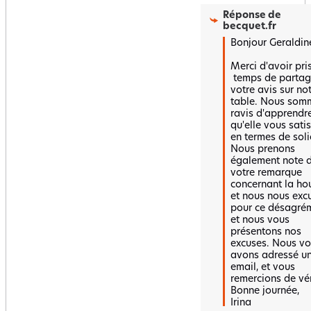
Réponse de
becquet.fr
Bonjour Geraldine,
Merci d'avoir pris 
 temps de partager 
votre avis sur not
table. Nous somm
ravis d'apprendre
qu'elle vous satisf
en termes de solid
Nous prenons 
également note d
votre remarque 
concernant la hou
et nous nous excu
pour ce désagrém
et nous vous 
présentons nos 
excuses. Nous vo
avons adressé un
email, et vous 
remercions de véri
Bonne journée,  

Irina