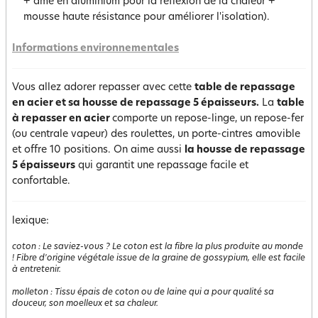
+ âme en aluminium pour la réflexion de la chaleur +
mousse haute résistance pour améliorer l'isolation).
Informations environnementales
Vous allez adorer repasser avec cette
table de repassage
en acier et sa housse de repassage 5 épaisseurs.
La
table
à repasser en acier
comporte un repose-linge, un repose-fer
(ou centrale vapeur) des roulettes, un porte-cintres amovible
et offre 10 positions. On aime aussi
la housse de repassage
5 épaisseur
s
qui garantit une repassage facile et
confortable.
lexique:
coton
:
Le saviez-vous ? Le coton est la fibre la plus produite au monde
! Fibre d'origine végétale issue de la graine de gossypium, elle est facile
à entretenir.
molleton
:
Tissu épais de coton ou de laine qui a pour qualité sa
douceur, son moelleux et sa chaleur.