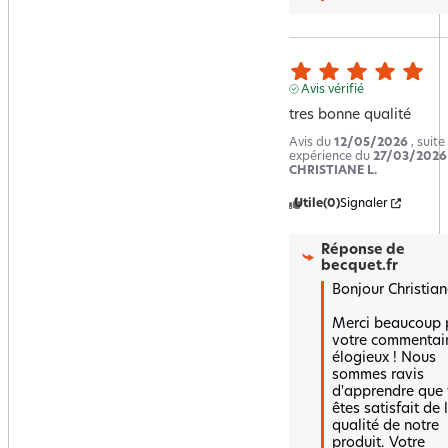
Avis vérifié
tres bonne qualité
Avis du
12/05/2026
, suite
expérience du
27/03/2026
CHRISTIANE L.
Utile
(0)
Signaler
Réponse de
becquet.fr
Bonjour Christiane
Merci beaucoup p
votre commentair
élogieux ! Nous 
sommes ravis 
d'apprendre que 
êtes satisfait de l
qualité de notre 
produit. Votre 