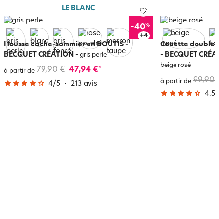
LE BLANC
%
-40
+
8
Housse cache-sommier en BOUTIS -
Couette double 
BECQUET CRÉATION
-
- BECQUET CRÉAT
gris perle
beige rosé
79,90 €
47,94 €
*
à partir de
99,90 
à partir de
4
/
5
-
213
avis
4.5
/