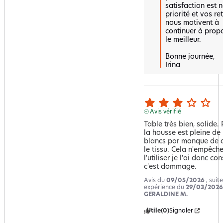
satisfaction est n
priorité et vos ret
nous motivent à 
continuer à propo
le meilleur.

Bonne journée,  

Irina
Avis vérifié
Table très bien, solide. 
la housse est pleine de 
blancs par manque de co
le tissu. Cela n'empêche
l'utiliser je l'ai donc co
c'est dommage.
Avis du
09/05/2026
, suit
expérience du
29/03/2026
GERALDINE M.
Utile
(0)
Signaler