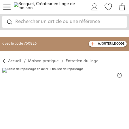
menu
Mon Compte
Mes Favoris
Mon panie
-30% sur votre commande
dès 2 articles
achetés
Rechercher un article ou une référence
livraison GRATUITE
dès 110€ d'achat
(1)
avec le code
750826
AJOUTER LE CODE
Accueil
Maison pratique
Entretien du linge