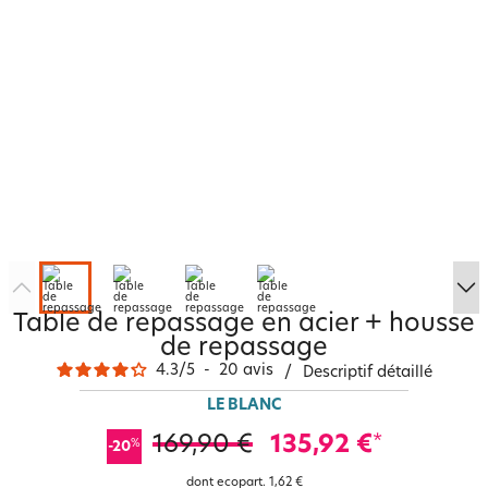
Table de repassage en acier + housse
de repassage
4.3
/
5
-
20
avis
/
Descriptif détaillé
LE BLANC
169,90 €
135,92 €
*
%
-20
dont ecopart.
1,62 €