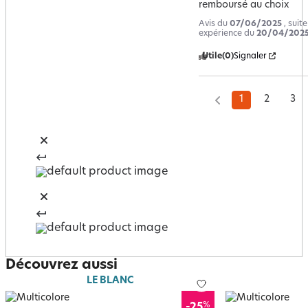
remboursé au choix
Avis du
07/06/2025
, suit
expérience du
20/04/202
Utile
(0)
Signaler
1
2
3
Découvrez aussi
LE BLANC
%
-25