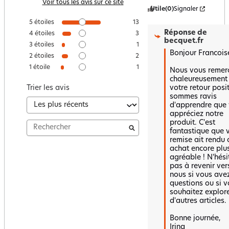
Voir tous les avis sur ce site
Utile
(0)
Signaler
5
étoiles
13
Réponse de
4
étoiles
3
becquet.fr
3
étoiles
1
Bonjour Francoise
2
étoiles
2
1
étoile
1
Nous vous remerc
chaleureusement 
votre retour positi
Trier les avis
sommes ravis 
d'apprendre que 
appréciez notre 
produit. C'est 
fantastique que v
remise ait rendu c
achat encore plus
agréable ! N'hésit
pas à revenir vers
nous si vous avez
questions ou si v
souhaitez explore
d'autres articles.

Bonne journée,  

Irina