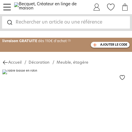
menu
Mon Compte
Mes Favoris
Mon panie
-30% sur votre commande
dès 2 articles
Rechercher un article ou une référence
achetés
livraison GRATUITE
dès 110€ d'achat
(1)
AJOUTER LE CODE
avec le code
750826
Accueil
Décoration
Meuble, étagère