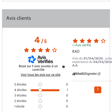
Avis clients
4
/
5
Avis vérifié
RAD
Avis du
01/04/2024
, suit
expérience du
06/03/202
A.A.
Basé sur
1
avis soumis à un
contrôle
Utile
(0)
Signaler
Voir tous les avis sur ce site
5
étoiles
0
1
4
étoiles
1
3
étoiles
0
2
étoiles
0
1
étoile
0