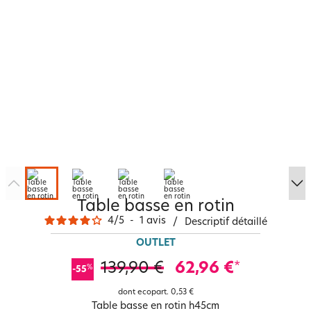
Table basse en rotin
4
/
5
-
1
avis
/
Descriptif détaillé
OUTLET
139,90 €
62,96 €
*
%
-55
dont ecopart.
0,53 €
Table basse en rotin h45cm