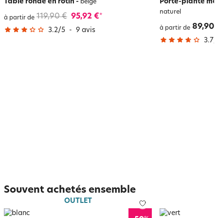
Table ronde en rotin
-
Porte-plante méta
beige
naturel
119,90 €
95,92 €
*
à partir de
89,90 
à partir de
3.2
/
5
-
9
avis
3.7
/
Souvent achetés ensemble
OUTLET