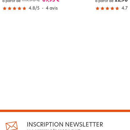
119,90 €
89,93 €
22,90 
à partir de
à partir de
4.8
/
5
-
4
avis
4.7
/
INSCRIPTION NEWSLETTER