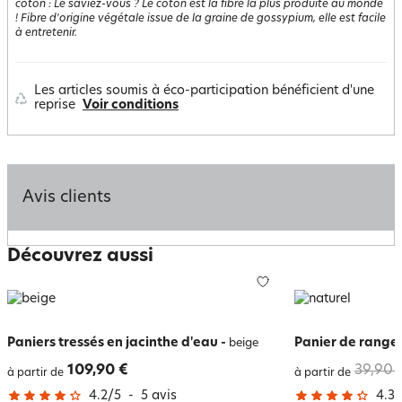
coton
:
Le saviez-vous ? Le coton est la fibre la plus produite au monde
! Fibre d'origine végétale issue de la graine de gossypium, elle est facile
à entretenir.
Les articles soumis à éco-participation bénéficient d'une
reprise
Voir conditions
Avis clients
Découvrez aussi
Paniers tressés en jacinthe d'eau
-
Panier de range
beige
109,90 €
39,90 
à partir de
à partir de
4.2
/
5
-
5
avis
4.3
/