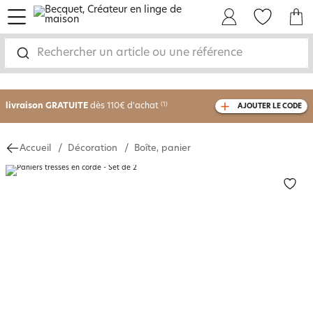
menu
Mon Compte
Mes Favoris
Mon panie
Rechercher un article ou une référence
-30% sur votre commande
dès 2 articles
achetés
livraison GRATUITE
dès 110€ d'achat
(1)
AJOUTER LE CODE
avec le code
750826
Accueil
Décoration
Boîte, panier