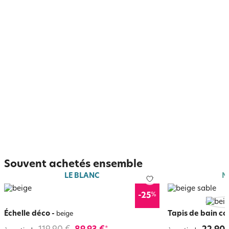
Souvent achetés ensemble
LE BLANC
N
%
-25
Échelle déco
-
Tapis de bain co
beige
*