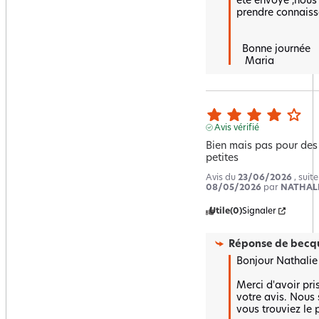
été envoyé ,nous 
prendre connaiss
  Bonne journée 

   Maria
Avis vérifié
Bien mais pas pour des b
petites
Avis du
23/06/2026
, suit
08/05/2026
par
NATHALI
Utile
(0)
Signaler
Réponse de
becqu
Bonjour Nathalie ,
Merci d'avoir pri
votre avis. Nous
vous trouviez le 