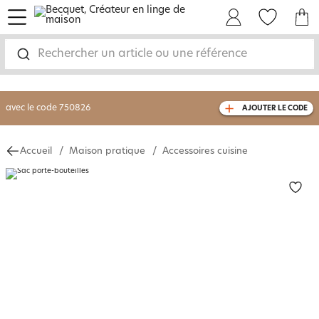
menu
Mon Compte
Mes Favoris
Mon panie
-30% sur votre commande
dès 2 articles
achetés
Rechercher un article ou une référence
livraison GRATUITE
dès 110€ d'achat
(1)
avec le code
750826
AJOUTER LE CODE
Accueil
Maison pratique
Accessoires cuisine