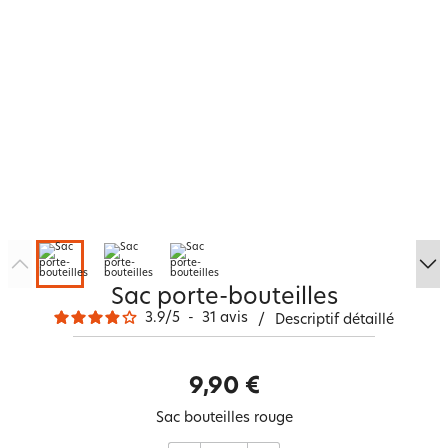
Sac porte-bouteilles
3.9
/
5
-
31
avis
/
Descriptif détaillé
9,90 €
Sac bouteilles rouge