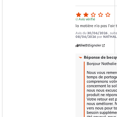
Avis vérifié
la matière n'a pas l'air t
Avis du
30/06/2026
, sui
08/06/2026
par
NATHALI
Utile
(0)
Signaler
Réponse de
becqu
Bonjour Nathalie ,
Nous vous remerci
temps de partager
comprenons votre
concernant la soli
nous nous excuso
produit ne répond
Votre retour est p
nous améliorer. N
vers nous pour t
besoin supplémen