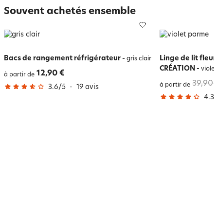
Souvent achetés ensemble
Bacs de rangement réfrigérateur
-
Linge de lit fleu
gris clair
CRÉATION
-
viole
12,90 €
à partir de
39,90 
à partir de
3.6
/
5
-
19
avis
4.3
/