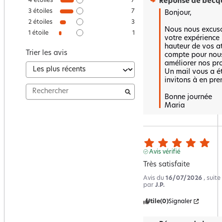
Réponse de
becqu
4
étoiles
7
3
étoiles
7
Bonjour, 

2
étoiles
3
Nous nous excuso
1
étoile
1
votre expérience n
hauteur de vos at
Trier les avis
compte pour nous
améliorer nos prod
Un mail vous a é
invitons à en pre
Bonne journée 

Maria
Avis vérifié
Très satisfaite
Avis du
16/07/2026
, suit
par
J.P.
Utile
(0)
Signaler