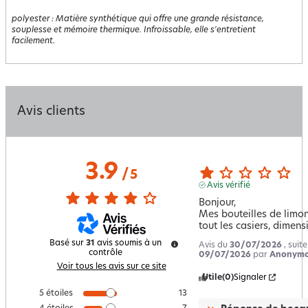
polyester
:
Matière synthétique qui offre une grande résistance,
souplesse et mémoire thermique. Infroissable, elle s'entretient
facilement.
Avis clients
3.9
/
5
Avis vérifié
Bonjour, 

Mes bouteilles de limon
tout les casiers, dimens
Basé sur
31
avis soumis à un
Avis du
30/07/2026
, suit
contrôle
09/07/2026
par
Anonymo
Voir tous les avis sur ce site
Utile
(0)
Signaler
5
étoiles
13