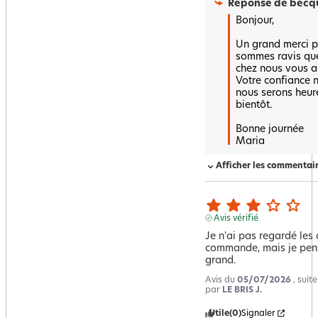
Réponse de
becqu
Bonjour,

Un grand merci po
sommes ravis que
chez nous vous ait
Votre confiance no
nous serons heure
bientôt.  

Bonne journée 

Maria
Afficher les commentai
Avis vérifié
Je n'ai pas regardé les
commande, mais je pensa
grand.
Avis du
05/07/2026
, suit
par
LE BRIS J.
Utile
(0)
Signaler