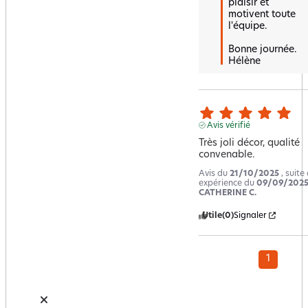
plaisir et 
motivent toute 
l'équipe.  

Bonne journée.

Hélène
Avis vérifié
Très joli décor, qualité 
convenable.
Avis du
21/10/2025
, suite
expérience du
09/09/202
CATHERINE C.
Utile
(0)
Signaler
1