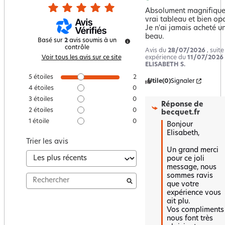
Absolument magnifique 
vrai tableau et bien opa
Je n'ai jamais acheté un
beau.
Basé sur
2
avis soumis à un
contrôle
Avis du
28/07/2026
, suit
expérience du
11/07/2026
Voir tous les avis sur ce site
ELISABETH S.
5
étoiles
2
Utile
(0)
Signaler
4
étoiles
0
3
étoiles
0
Réponse de
2
étoiles
0
becquet.fr
1
étoile
0
Bonjour 
Elisabeth,

Trier les avis
Un grand merci 
pour ce joli 
message, nous 
sommes ravis 
que votre 
expérience vous 
ait plu.  

Vos compliments 
nous font très 