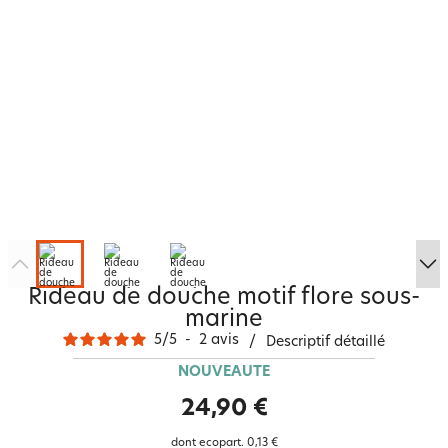
Rideau de douche motif flore sous-
marine
5
/
5
-
2
avis
/
Descriptif détaillé
NOUVEAUTÉ
24,90 €
dont ecopart.
0,13 €