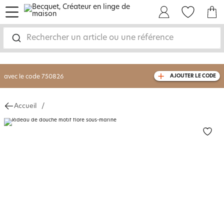
menu
Mon Compte
Mes Favoris
Mon panie
-30% sur votre commande
dès 2 articles
achetés
Rechercher un article ou une référence
livraison GRATUITE
dès 110€ d'achat
(1)
avec le code
750826
AJOUTER LE CODE
Accueil