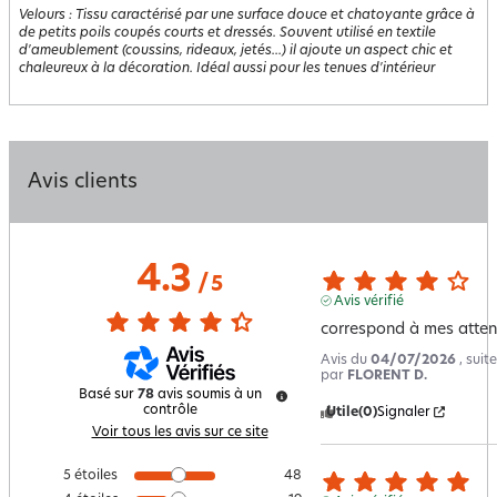
Velours
:
Tissu caractérisé par une surface douce et chatoyante grâce à
de petits poils coupés courts et dressés. Souvent utilisé en textile
d'ameublement (coussins, rideaux, jetés...) il ajoute un aspect chic et
chaleureux à la décoration. Idéal aussi pour les tenues d'intérieur
Avis clients
4.3
/
5
Avis vérifié
correspond à mes atten
Avis du
04/07/2026
, sui
par
FLORENT D.
Basé sur
78
avis soumis à un
contrôle
Utile
(0)
Signaler
Voir tous les avis sur ce site
5
étoiles
48