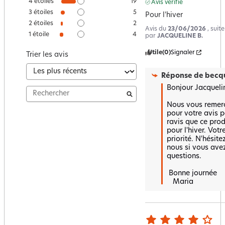
4
étoiles
19
Avis vérifié
3
étoiles
5
Pour l'hiver
2
étoiles
2
Avis du
23/06/2026
, suit
1
étoile
4
par
JACQUELINE B.
Utile
(0)
Signaler
Trier les avis
Réponse de
becqu
Bonjour Jacqueline
Nous vous remerc
pour votre avis p
ravis que ce prod
pour l'hiver. Votr
priorité. N'hésite
nous si vous avez
questions.

 Bonne journée 

   Maria