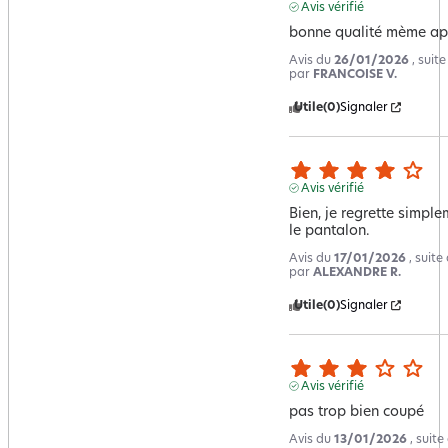
Avis vérifié
bonne qualité mème ap
Avis du
26/01/2026
, suit
par
FRANCOISE V.
Utile
(0)
Signaler
Avis vérifié
Bien, je regrette simpl
le pantalon.
Avis du
17/01/2026
, suit
par
ALEXANDRE R.
Utile
(0)
Signaler
Avis vérifié
pas trop bien coupé
Avis du
13/01/2026
, suit