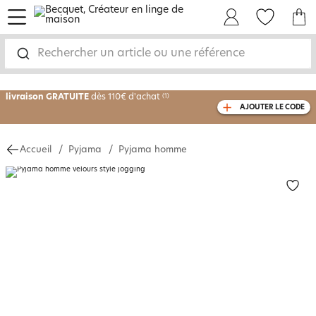
menu
Mon Compte
Mes Favoris
Mon panie
-30% sur votre commande
dès 2 articles
achetés
Rechercher un article ou une référence
livraison GRATUITE
dès 110€ d'achat
(1)
AJOUTER LE CODE
avec le code
750826
Accueil
Pyjama
Pyjama homme