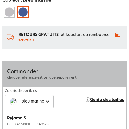
Couleur :
bleu marine
RETOURS GRATUITS
et Satisfait ou remboursé
En
savoir +
Commander
chaque référence est vendue séparément
Coloris disponibles
Guide des tailles
bleu marine
Pyjama S
BLEU MARINE
148565