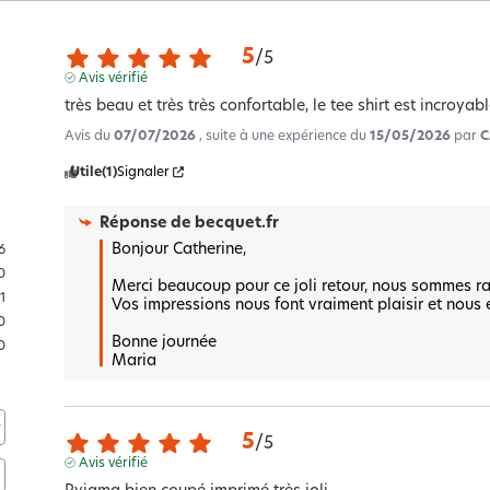
5
/
5
Avis vérifié
très beau et très très confortable, le tee shirt est incroya
Avis du
07/07/2026
, suite à une expérience du
15/05/2026
par
C
Utile
(1)
Signaler
Réponse de
becquet.fr
Bonjour Catherine,

6
0
Merci beaucoup pour ce joli retour, nous sommes rav
1
Vos impressions nous font vraiment plaisir et nous 
0
Bonne journée 

0
Maria
5
/
5
Avis vérifié