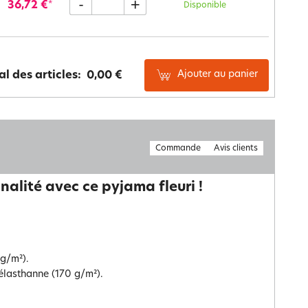
-
+
36,72 €
*
Disponible
Ajouter au panier
al des articles:
0,00 €
Commande
Avis clients
nalité avec ce pyjama fleuri !
 g/m²).
 élasthanne (170 g/m²).