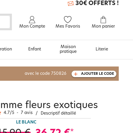
30€ OFFERTS !
Mon Compte
Mes Favoris
Mon panier
Maison
ration
Enfant
Literie
pratique
À découvrir aussi
avec le code
750826
AJOUTER LE CODE
Carte cadeau
mme fleurs exotiques
4.7
/
5
-
7
avis
/
Descriptif détaillé
LE BLANC
*