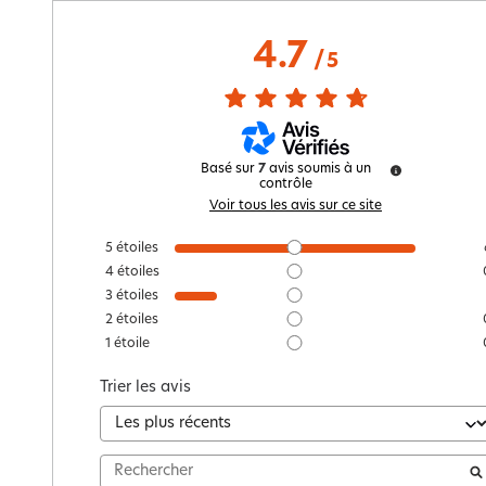
4.7
/
5
Basé sur
7
avis soumis à un
contrôle
Voir tous les avis sur ce site
5
étoiles
4
étoiles
3
étoiles
2
étoiles
1
étoile
Trier les avis