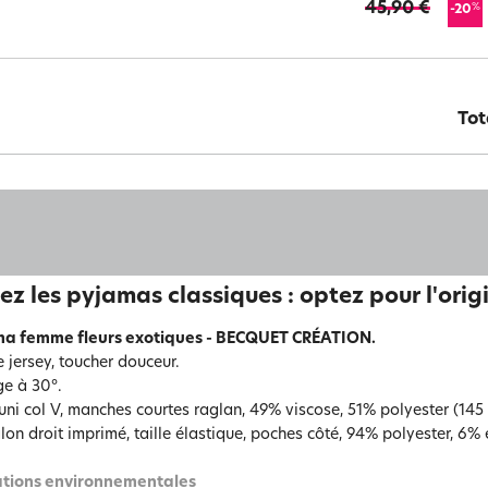
45,90 €
%
-20
Tot
ez les pyjamas classiques : optez pour l'origi
ma femme fleurs exotiques - BECQUET CRÉATION.
e jersey, toucher douceur.
e à 30°.
uni col V, manches courtes raglan, 49% viscose, 51% polyester (145
lon droit imprimé, taille élastique, poches côté, 94% polyester, 6%
tions environnementales