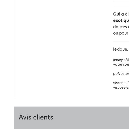
Qui a di
exotiqu
douces e
ou pour
lexique:
jersey
:
Ma
votre con
polyester
viscose
:
viscose e
Avis clients