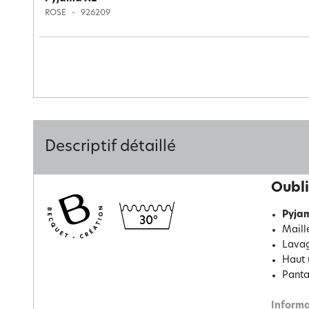
ROSE
926209
Descriptif détaillé
Oubli
Pyja
Maill
Lavag
Haut 
Panta
Informa