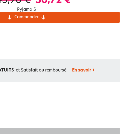
45,90 €
36,72 €
Notre marque Lauréat
Pyjama S
Commander
rs et
ment
La gaze de coton
ATUITS
et Satisfait ou remboursé
En savoir +