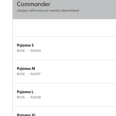
Commander
chaque référence est vendue séparément
Pyjama S
ROSE
926146
Pyjama M
ROSE
926197
Pyjama L
ROSE
926158
Pyjama XL