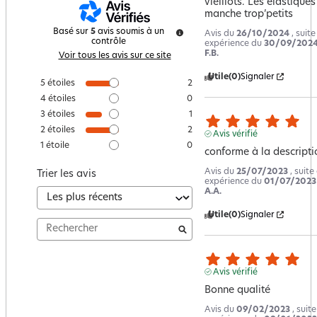
vieillots. Les élastiques
manche trop’petits
Basé sur
5
avis soumis à un
Avis du
26/10/2024
, suit
contrôle
expérience du
30/09/202
F.B.
Voir tous les avis sur ce site
Utile
(0)
Signaler
5
étoiles
2
4
étoiles
0
3
étoiles
1
2
étoiles
2
Avis vérifié
1
étoile
0
conforme à la descripti
Avis du
25/07/2023
, suite
Trier les avis
expérience du
01/07/2023
A.A.
Utile
(0)
Signaler
Avis vérifié
Bonne qualité
Avis du
09/02/2023
, suit