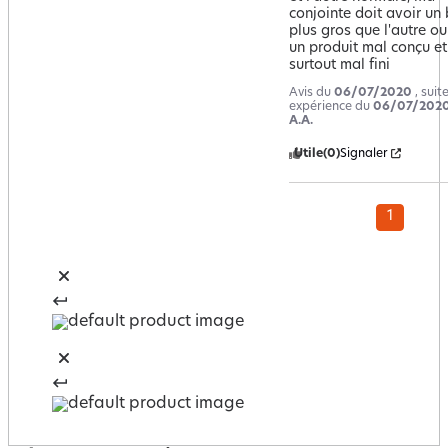
conjointe doit avoir un 
plus gros que l'autre ou 
un produit mal conçu et 
surtout mal fini
Avis du
06/07/2020
, suit
expérience du
06/07/202
A.A.
Utile
(0)
Signaler
1