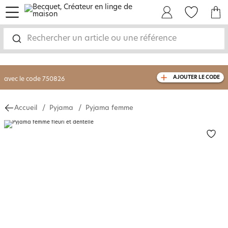
menu
Mon Compte
Mes Favoris
Mon panie
-30% sur votre commande
dès 2 articles
achetés
Rechercher un article ou une référence
livraison GRATUITE
dès 110€ d'achat
(1)
avec le code
750826
AJOUTER LE CODE
Accueil
Pyjama
Pyjama femme