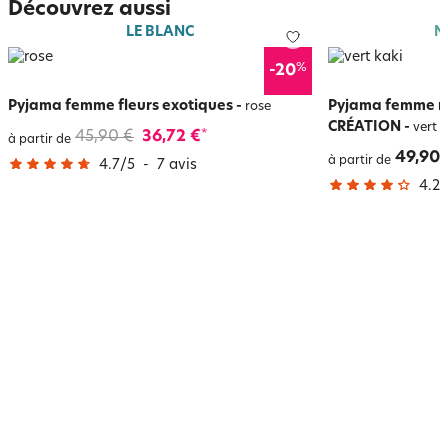
Découvrez aussi
LE BLANC
N
%
-20
Pyjama femme fleurs exotiques
-
Pyjama femme mo
rose
CRÉATION
-
vert k
45,90 €
36,72 €
*
à partir de
49,90 
à partir de
4.7
/
5
-
7
avis
4.2
/