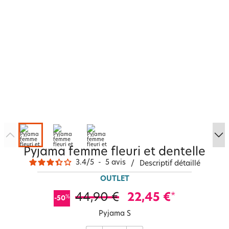
Pyjama femme fleuri et dentelle
3.4
/
5
-
5
avis
/
Descriptif détaillé
OUTLET
44,90 €
22,45 €
*
%
-50
Pyjama S