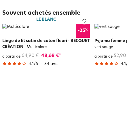
Souvent achetés ensemble
LE BLANC
%
-25
Linge de lit satin de coton fleuri - BECQUET
Pyjama femme po
CRÉATION
-
Multicolore
vert sauge
64,90 €
48,68 €
52,90 
*
à partir de
à partir de
4.1
/
5
-
34
avis
4.1
/