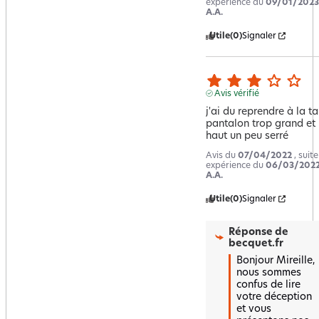
expérience du
09/01/2023
A.A.
Utile
(0)
Signaler
Avis vérifié
j'ai du reprendre à la tail
pantalon trop grand et l
haut un peu serré
Avis du
07/04/2022
, suit
expérience du
06/03/202
A.A.
Utile
(0)
Signaler
Réponse de
becquet.fr
Bonjour Mireille, 
nous sommes 
confus de lire 
votre déception 
et vous 