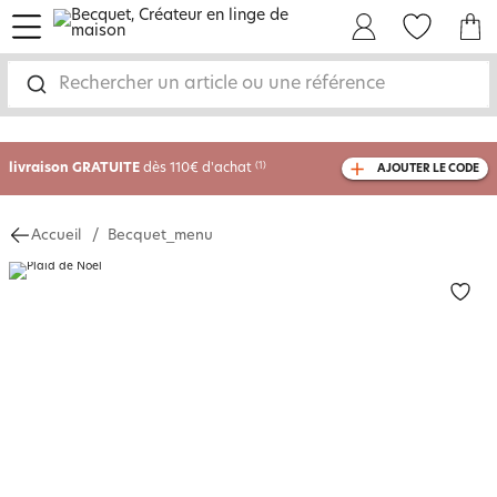
menu
Mon Compte
Mes Favoris
Mon panie
Rechercher un article ou une référence
-35% sur votre commande
dès 2 articles
achetés
livraison GRATUITE
dès 110€ d'achat
(1)
AJOUTER LE CODE
avec le code
750804
Accueil
Becquet_menu