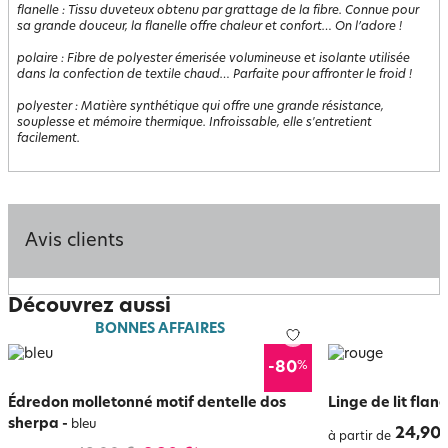
flanelle
:
Tissu duveteux obtenu par grattage de la fibre. Connue pour
sa grande douceur, la flanelle offre chaleur et confort… On l’adore !
polaire
:
Fibre de polyester émerisée volumineuse et isolante utilisée
dans la confection de textile chaud… Parfaite pour affronter le froid !
polyester
:
Matière synthétique qui offre une grande résistance,
souplesse et mémoire thermique. Infroissable, elle s'entretient
facilement.
Avis clients
Découvrez aussi
BONNES AFFAIRES
%
-80
Édredon molletonné motif dentelle dos
Linge de lit flan
sherpa
-
bleu
24,90 
à partir de