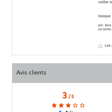
veiller s
lexique:
pin
:
Bois 
sa teinte
Les 
Avis clients
3
/
5