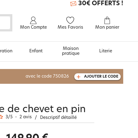
30€ OFFERTS !
Mon Compte
Mes Favoris
Mon panier
Maison
ration
Enfant
Literie
pratique
À découvrir aussi
avec le code
750826
AJOUTER LE CODE
Carte cadeau
 de chevet en pin
3
/
5
-
2
avis
/
Descriptif détaillé