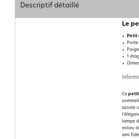
Descriptif détaillé
Le pe
Petit
Porte
Poign
1 étag
Dimens
Informa
Ce
peti
sommeil,
ajoute 
l'élégan
lampe de
milieu d
ami fidè