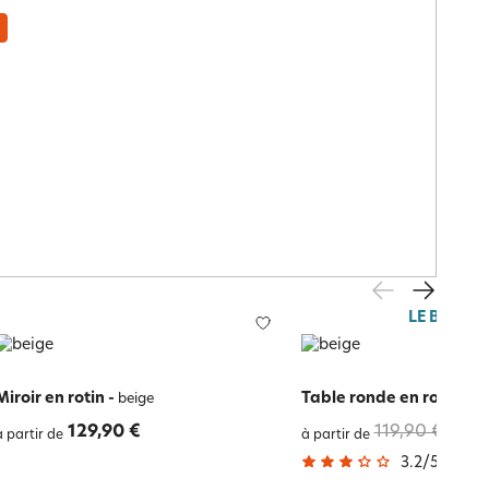
LE BLANC
Miroir en rotin
-
Table ronde en rotin
-
beige
be
129,90 €
119,90 €
95,9
à partir de
à partir de
3.2
/
5
-
9
a