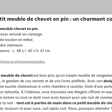
tit meuble de chevet en pin : un charmant 
 meuble chevet en pin.
 avec arrondi en cannage.
ée bouton en métal.
ère intérieure.
ions : L. 48 x l. 40 x h. 61 cm.
tions environnementales
t meuble de chevet
est bien plus qu’un simple meuble de rangemen
 le gardien de vos secrets et de vos livres préférés. Avec son
desi
une touche chaleureuse à votre chambre à coucher. Doté d'une porte
ce naturelle. À l'intérieur, vous trouverez une étagère offrant un e
 lecture ou tout ce dont vous avez besoin pour une nuit de sommeil 
e la nuit -
tout est à portée de main dans ce petit meuble de ch
le, toujours là pour vous, nuit après nuit. Alors, pourquoi attendre 