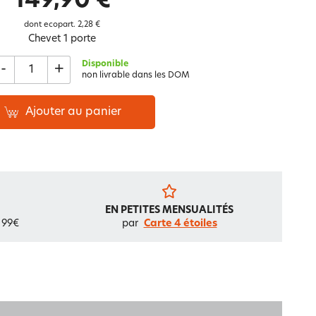
149,90 €
Notre marque Lauréat
dont ecopart.
2,28 €
Chevet 1 porte
Disponible
-
+
rs et
non livrable dans les DOM
ment
La gaze de coton
Ajouter au panier
EN PETITES MENSUALITÉS
 99€
par
Carte 4 étoiles