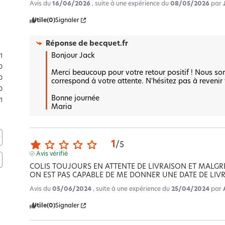
Avis du
16/06/2026
, suite à une expérience du
08/05/2026
par
Utile
(0)
Signaler
Réponse de
becquet.fr
Bonjour Jack 

1
0
Merci beaucoup pour votre retour positif ! Nous so
0
correspond à votre attente. N'hésitez pas à revenir 
0
Bonne journée 

1
Maria
1
/
5
Avis vérifié
COLIS TOUJOURS EN ATTENTE DE LIVRAISON ET MALGR
ON EST PAS CAPABLE DE ME DONNER UNE DATE DE LIV
Avis du
05/06/2024
, suite à une expérience du
25/04/2024
par
Utile
(0)
Signaler