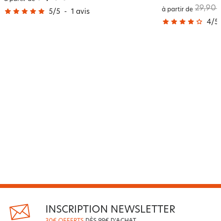
29,90 
à partir de
5
/
5
-
1
avis
4
/
5
INSCRIPTION NEWSLETTER
30€ OFFERTS
DÈS 99€ D'ACHAT