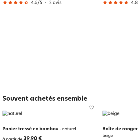
4.5
/
5
-
2
avis
4.8
/
Souvent achetés ensemble
Panier tressé en bambou
-
Boîte de rangem
naturel
beige
39,90 €
à partir de