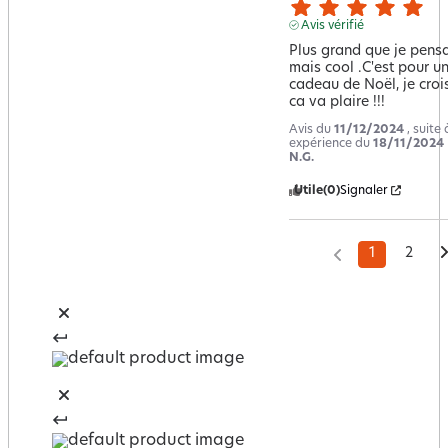
Avis vérifié
Plus grand que je pensai
mais cool .C'est pour un
cadeau de Noël, je crois
ca va plaire !!!
Avis du
11/12/2024
, suite
expérience du
18/11/2024
N.G.
Utile
(0)
Signaler
1
2