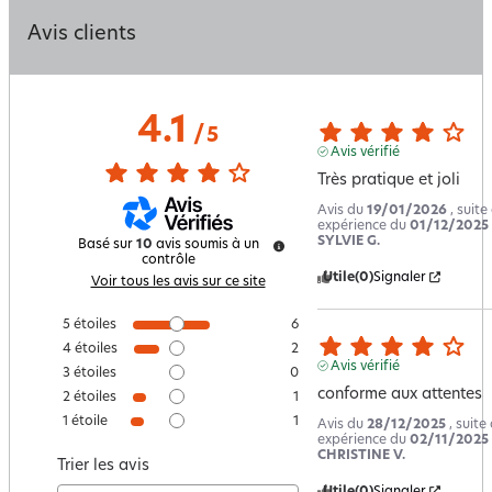
Avis clients
4.1
/
5
Avis vérifié
Très pratique et joli
Avis du
19/01/2026
, suite
expérience du
01/12/2025
SYLVIE G.
Basé sur
10
avis soumis à un
contrôle
Utile
(0)
Signaler
Voir tous les avis sur ce site
5
étoiles
6
4
étoiles
2
Avis vérifié
3
étoiles
0
conforme aux attentes
2
étoiles
1
1
étoile
1
Avis du
28/12/2025
, suite
expérience du
02/11/2025
CHRISTINE V.
Trier les avis
Utile
(0)
Signaler