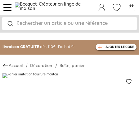
menu
Mon Compte
Mes Favoris
Mon panie
Rechercher un article ou une référence
-30% sur votre commande
dès 2 articles
achetés
livraison GRATUITE
dès 110€ d'achat
(1)
AJOUTER LE CODE
avec le code
750826
Accueil
Décoration
Boîte, panier