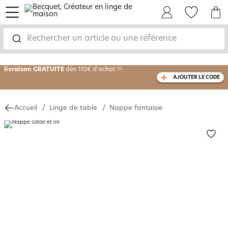
menu
Mon Compte
Mes Favoris
Mon panie
-30% sur votre commande
dès 2 articles
achetés
Rechercher un article ou une référence
livraison GRATUITE
dès 110€ d'achat
(1)
AJOUTER LE CODE
avec le code
750826
Accueil
Linge de table
Nappe fantaisie