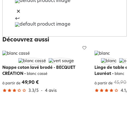
Découvrez aussi
Nappe coton lavé brodé - BECQUET
Linge de table en
CRÉATION
-
Lauréat
-
blanc cassé
blanc
49,90 €
45,90 
à partir de
à partir de
3.3
/
5
-
4
avis
4.1
/