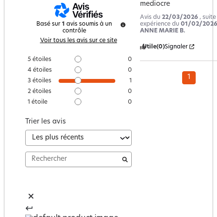
mediocre
Avis du
22/03/2026
, suit
expérience du
01/02/202
Basé sur
1
avis soumis à un
ANNE MARIE B.
contrôle
Voir tous les avis sur ce site
Utile
(0)
Signaler
5
étoiles
0
4
étoiles
0
1
3
étoiles
1
2
étoiles
0
1
étoile
0
Trier les avis