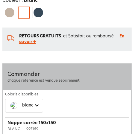
Couleur :
blanc
RETOURS GRATUITS
et Satisfait ou remboursé
En
savoir +
Commander
chaque référence est vendue séparément
Coloris disponibles
blanc
Nappe carrée 150x150
BLANC
997159