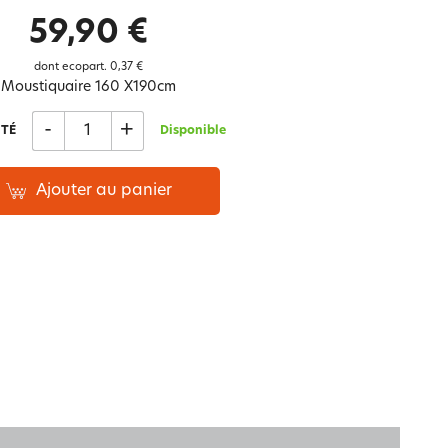
Notre marque Lauréat
59,90 €
dont ecopart.
0,37 €
Moustiquaire 160 X190cm
rs et
ment
La gaze de coton
-
+
TÉ
Disponible
Ajouter au panier