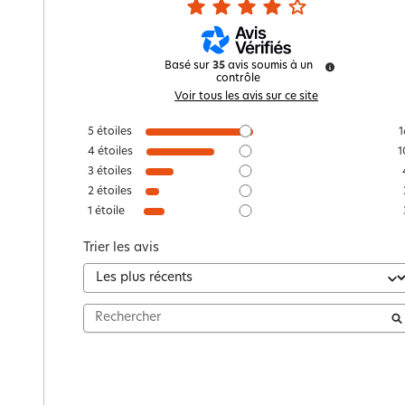
Basé sur
35
avis soumis à un
contrôle
Voir tous les avis sur ce site
5
étoiles
1
4
étoiles
1
3
étoiles
2
étoiles
1
étoile
Trier les avis