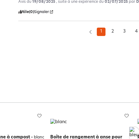
Avis du
19/08/2025
, suite à une expérience du
02/07/2025
par
D
Utile
(0)
Signaler
1
2
3
4
sine à compost
-
Boîte de rangement à anse pour
blanc