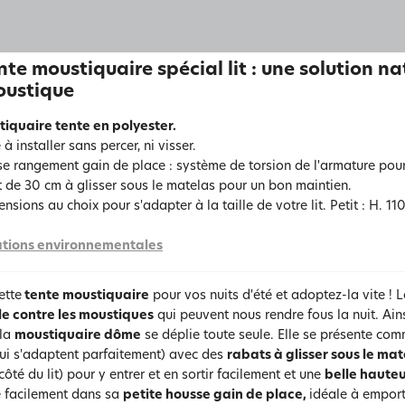
nte moustiquaire spécial lit : une solution na
oustique
iquaire tente en polyester.
 à installer sans percer, ni visser.
e rangement gain de place : système de torsion de l'armature pour la
 de 30 cm à glisser sous le matelas pour un bon maintien.
nsions au choix pour s'adapter à la taille de votre lit. Petit : H. 1
tions environnementales
ette
tente moustiquaire
pour vos nuits d'été et adoptez-la vite ! 
le contre les moustiques
qui peuvent nous rendre fous la nuit. Ains
 la
moustiquaire dôme
se déplie toute seule. Elle se présente comm
qui s'adaptent parfaitement) avec des
rabats à glisser sous le mat
ôté du lit) pour y entrer et en sortir facilement et une
belle haute
e facilement dans sa
petite housse gain de plac
e,
idéale à emport