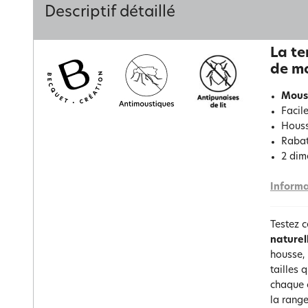
Descriptif détaillé
La te
de m
Moust
Facile
Houss
Rabat
2 dime
Informa
Testez c
naturel
housse,
tailles 
chaque c
la rang