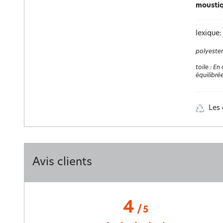
mousti
lexique:
polyester
toile
:
En 
équilibrée
Les 
Avis clients
4
/
5