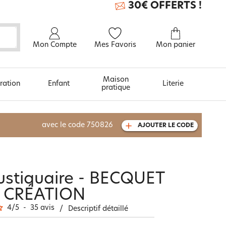
30€ OFFERTS !
Mon Compte
Mes Favoris
Mon panier
Maison
ration
Enfant
Literie
pratique
À découvrir aussi
avec le code
750826
AJOUTER LE CODE
Carte cadeau
ustiquaire - BECQUET
CRÉATION
4
/
5
-
35
avis
/
Descriptif détaillé