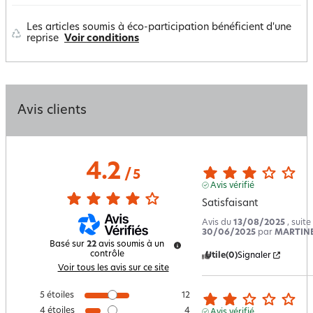
Les articles soumis à éco-participation bénéficient d'une
reprise
Voir conditions
Avis clients
4.2
/
5
Avis vérifié
Satisfaisant
Avis du
13/08/2025
, suit
30/06/2025
par
MARTINE
Basé sur
22
avis soumis à un
contrôle
Utile
(0)
Signaler
Voir tous les avis sur ce site
5
étoiles
12
4
étoiles
4
Avis vérifié