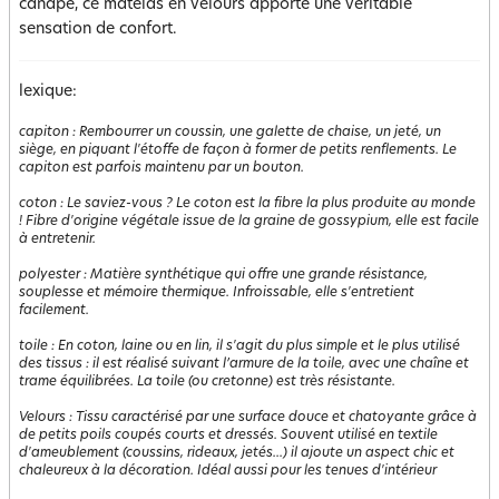
canapé, ce matelas en velours apporte une véritable
sensation de confort.
lexique:
capiton
:
Rembourrer un coussin, une galette de chaise, un jeté, un
siège, en piquant l'étoffe de façon à former de petits renflements. Le
capiton est parfois maintenu par un bouton.
coton
:
Le saviez-vous ? Le coton est la fibre la plus produite au monde
! Fibre d'origine végétale issue de la graine de gossypium, elle est facile
à entretenir.
polyester
:
Matière synthétique qui offre une grande résistance,
souplesse et mémoire thermique. Infroissable, elle s'entretient
facilement.
toile
:
En coton, laine ou en lin, il s'agit du plus simple et le plus utilisé
des tissus : il est réalisé suivant l’armure de la toile, avec une chaîne et
trame équilibrées. La toile (ou cretonne) est très résistante.
Velours
:
Tissu caractérisé par une surface douce et chatoyante grâce à
de petits poils coupés courts et dressés. Souvent utilisé en textile
d'ameublement (coussins, rideaux, jetés...) il ajoute un aspect chic et
chaleureux à la décoration. Idéal aussi pour les tenues d'intérieur