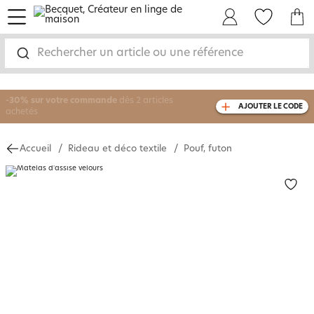
menu
Mon Compte
Mes Favoris
Mon panie
Rechercher un article ou une référence
-30% sur votre commande
dès 2 articles
AJOUTER LE CODE
achetés
livraison GRATUITE
dès 110€ d'achat
(1)
Accueil
Rideau et déco textile
Pouf, futon
avec le code
750826