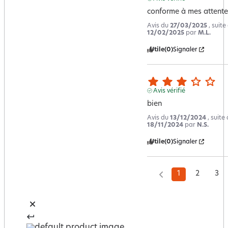
conforme à mes attente
Avis du
27/03/2025
, suit
12/02/2025
par
M.L.
Utile
(0)
Signaler
Avis vérifié
bien
Avis du
13/12/2024
, suite
18/11/2024
par
N.S.
Utile
(0)
Signaler
1
2
3