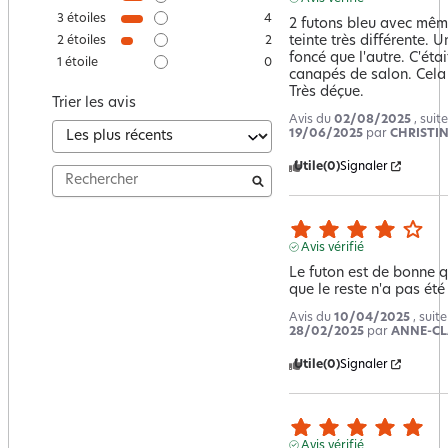
3
étoiles
4
2 futons bleu avec même
teinte très différente. U
2
étoiles
2
foncé que l'autre. C'étai
1
étoile
0
canapés de salon. Cela j
Très déçue.
Trier les avis
Avis du
02/08/2025
, suit
19/06/2025
par
CHRISTIN
Utile
(0)
Signaler
Avis vérifié
Le futon est de bonne 
que le reste n'a pas été 
Avis du
10/04/2025
, suit
28/02/2025
par
ANNE-CL
Utile
(0)
Signaler
Avis vérifié