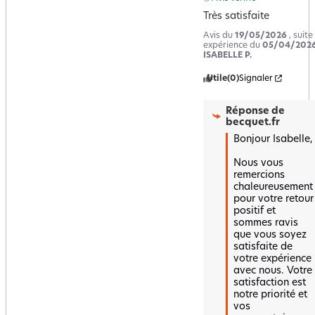
Très satisfaite
Avis du
19/05/2026
, suite
expérience du
05/04/202
ISABELLE P.
Utile
(0)
Signaler
Réponse de
becquet.fr
Bonjour Isabelle,

Nous vous 
remercions 
chaleureusement 
pour votre retour 
positif et 
sommes ravis 
que vous soyez 
satisfaite de 
votre expérience 
avec nous. Votre 
satisfaction est 
notre priorité et 
vos 