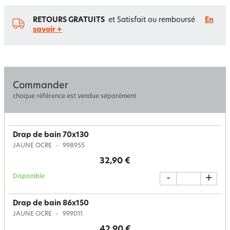
RETOURS GRATUITS
et Satisfait ou remboursé
En
savoir +
Commander
chaque référence est vendue séparément
Drap de bain 70x130
JAUNE OCRE
998955
32,90 €
Disponible
-
+
Drap de bain 86x150
JAUNE OCRE
999011
42,90 €