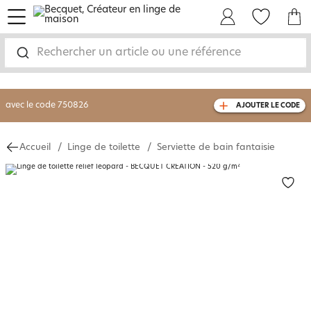
menu
Mon Compte
Mes Favoris
Mon panie
-30% sur votre commande
dès 2 articles
achetés
Rechercher un article ou une référence
livraison GRATUITE
dès 110€ d'achat
(1)
avec le code
750826
AJOUTER LE CODE
Accueil
Linge de toilette
Serviette de bain fantaisie