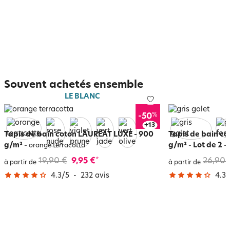
Souvent achetés ensemble
LE BLANC
%
-50
+
17
Tapis de bain coton LAURÉAT LUXE - 900
Tapis de bain cot
g/m²
-
g/m² - Lot de 2
-
orange terracotta
g
19,90 €
9,95 €
26,90 
*
à partir de
à partir de
4.3
/
5
-
232
avis
4.3
/