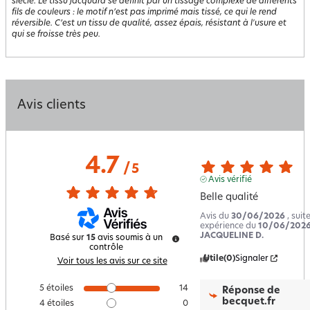
siècle. Le tissu jacquard se définit par un tissage complexe de différents
fils de couleurs : le motif n’est pas imprimé mais tissé, ce qui le rend
réversible. C’est un tissu de qualité, assez épais, résistant à l'usure et
qui se froisse très peu.
Avis clients
4.7
/
5
Avis vérifié
Belle qualité
Avis du
30/06/2026
, suit
expérience du
10/06/202
JACQUELINE D.
Basé sur
15
avis soumis à un
contrôle
Utile
(0)
Signaler
Voir tous les avis sur ce site
5
étoiles
14
Réponse de
becquet.fr
4
étoiles
0