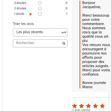
Bonjour 
3
étoiles
0
Jacqueline,

2
étoiles
0
1
étoile
1
Merci beaucoup 
pour votre 
commentaire.  

Trier les avis
Nous sommes 
ravis que la 
qualité vous ait 
plu.  

Vos retours nous 
encouragent à 
poursuivre nos 
efforts pour 
proposer des 
articles soignés.  
Merci pour votre 
confiance.

Bonne journée 

Maria
Avis vérifié