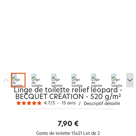
Linge de toilette relief léopard -
BECQUET CRÉATION - 520 g/m²
4.7
/
5
-
15
avis
/
Descriptif détaillé
7,90 €
Gants de toilette 15x21 Lot de 2