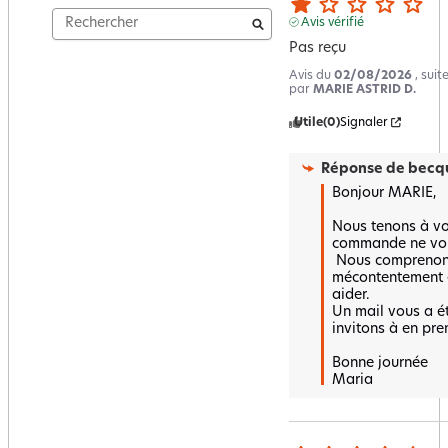
Avis vérifié
Pas reçu
Avis du
02/08/2026
, sui
par
MARIE ASTRID D.
Utile
(0)
Signaler
Réponse de
becqu
Bonjour MARIE, 

Nous tenons à vou
commande ne vous
 Nous comprenons votre 
mécontentement e
aider.

Un mail vous a é
invitons à en pre
Bonne journée 

Maria