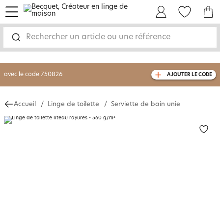
menu
Mon Compte
Mes Favoris
Mon panie
-30% sur votre commande
dès 2 articles
achetés
Rechercher un article ou une référence
livraison GRATUITE
dès 110€ d'achat
(1)
avec le code
750826
AJOUTER LE CODE
Accueil
Linge de toilette
Serviette de bain unie