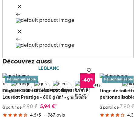
Découvrez aussi
LE BLANC
%
-40
+
17
Linge de toilette uni PERSONNALISABLE
Linge de toilett
Lauréat Prestige - 600 g/m²
-
personnalisable 
gris brume
9,90 €
5,94 €
7,90 €
*
à partir de
à partir de
4.5
/
5
-
967
avis
4.3
/