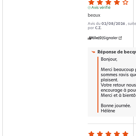
Avis vérifié
beaux
Avis du
02/08/2026
, sui
par
C.Z.
Utile
(0)
Signaler
Réponse de
becqu
Bonjour,

Merci beaucoup p
sommes ravis que 
plaisent.

Votre retour nous 
encourage à pours
Merci et à bientôt
Bonne journée.

Hélène