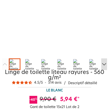
Linge de toilette liteau rayures - 560
g/m²
4.5
/
5
-
514
avis
/
Descriptif détaillé
LE BLANC
9,90 €
5,94 €
*
%
-40
Gant de toilette 15x21 Lot de 2