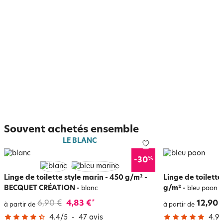
Souvent achetés ensemble
LE BLANC
%
-30
Linge de toilette style marin - 450 g/m² -
Linge de toilett
BECQUET CRÉATION
-
g/m²
-
blanc
bleu paon
6,90 €
4,83 €
12,90 
*
à partir de
à partir de
4.4
/
5
-
47
avis
4.9
/