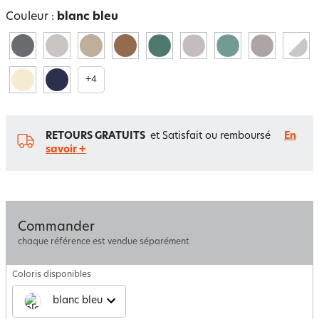
Couleur :
blanc bleu
+
4
RETOURS GRATUITS
et Satisfait ou remboursé
En
savoir +
Commander
chaque référence est vendue séparément
Coloris disponibles
blanc bleu