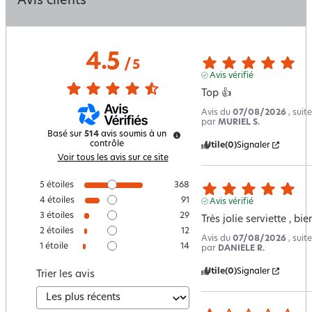
Avis clients
4.5
/
5
Avis vérifié
Top 👍
Avis du
07/08/2026
, sui
par
MURIEL S.
Basé sur
514
avis soumis à un
contrôle
Utile
(0)
Signaler
Voir tous les avis sur ce site
5
étoiles
368
4
étoiles
91
Avis vérifié
3
étoiles
29
Très jolie serviette , bi
2
étoiles
12
Avis du
07/08/2026
, sui
1
étoile
14
par
DANIELE R.
Utile
(0)
Signaler
Trier les avis