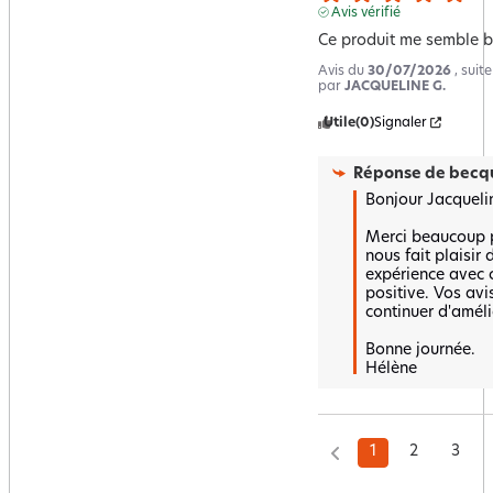
Avis vérifié
Ce produit me semble b
Avis du
30/07/2026
, suit
par
JACQUELINE G.
Utile
(0)
Signaler
Réponse de
becqu
Bonjour Jacquelin
Merci beaucoup po
nous fait plaisir 
expérience avec c
positive. Vos avi
continuer d'amélio
Bonne journée.

Hélène
1
2
3