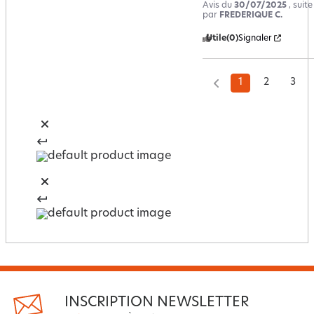
Avis du
30/07/2025
, suit
par
FREDERIQUE C.
Utile
(0)
Signaler
1
2
3
INSCRIPTION NEWSLETTER