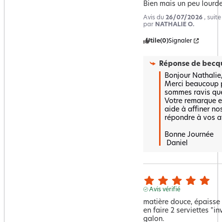
Bien mais un peu lourd
Avis du
26/07/2026
, suit
par
NATHALIE O.
Utile
(0)
Signaler
Réponse de
becqu
Bonjour Nathalie, 
Merci beaucoup p
sommes ravis que l
Votre remarque es
aide à affiner no
répondre à vos att
Bonne Journée

 Daniel
Avis vérifié
matière douce, épaisse 
en faire 2 serviettes "in
galon.