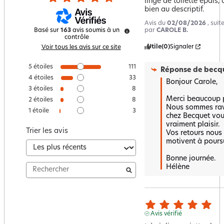
linge de toilette épais,
bien au descriptif.
Avis du
02/08/2026
, sui
par
CAROLE B.
Basé sur
163
avis soumis à un
contrôle
Utile
(0)
Signaler
Voir tous les avis sur ce site
5
étoiles
111
Réponse de
becqu
4
étoiles
33
Bonjour Carole,

3
étoiles
8
Merci beaucoup po
2
étoiles
8
Nous sommes ravi
1
étoile
3
chez Becquet vous 
vraiment plaisir.  

Trier les avis
Vos retours nous 
motivent à poursui
Bonne journée.

Hélène
Avis vérifié