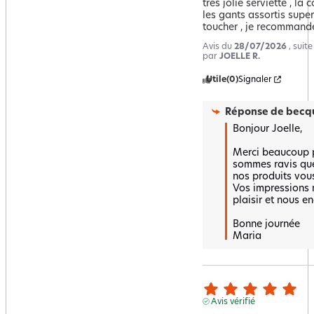
très jolie serviette , la
les gants assortis super 
toucher , je recommand
Avis du
28/07/2026
, suit
par
JOELLE R.
Utile
(0)
Signaler
Réponse de
becqu
Bonjour Joelle,

Merci beaucoup po
sommes ravis que
nos produits vous 
Vos impressions n
plaisir et nous en
Bonne journée 

Maria
Avis vérifié