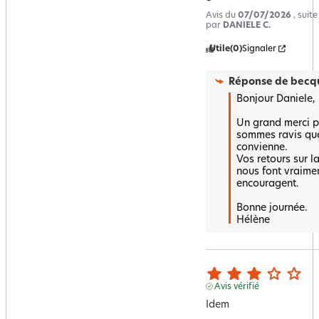
Avis du
07/07/2026
, suit
par
DANIELE C.
Utile
(0)
Signaler
Réponse de
becqu
Bonjour Daniele,

Un grand merci po
sommes ravis que
convienne.  

Vos retours sur la 
nous font vraiment
encouragent.  

Bonne journée.

Hélène
Avis vérifié
Idem