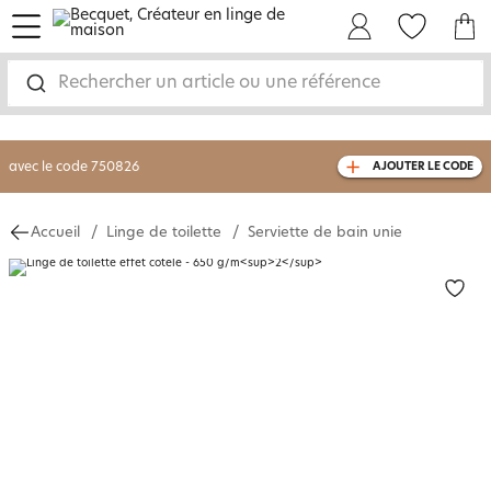
menu
Mon Compte
Mes Favoris
Mon panie
-30% sur votre commande
dès 2 articles
achetés
Rechercher un article ou une référence
livraison GRATUITE
dès 110€ d'achat
(1)
avec le code
750826
AJOUTER LE CODE
Accueil
Linge de toilette
Serviette de bain unie