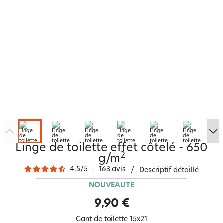
Linge de toilette effet côtelé - 650
2
g/m
4.5
/
5
-
163
avis
/
Descriptif détaillé
NOUVEAUTÉ
9,90 €
Gant de toilette 15x21