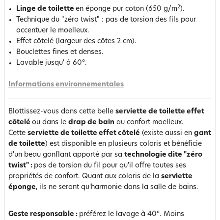
2
Linge de toilette
en éponge pur coton (650 g/m
).
Technique du "zéro twist" : pas de torsion des fils pour
accentuer le moelleux.
Effet côtelé (largeur des côtes 2 cm).
Bouclettes fines et denses.
Lavable jusqu' à 60°.
Informations environnementales
Blottissez-vous dans cette belle
serviette de toilette effet
côtel
é
ou dans le
drap de bain
au confort moelleux.
Cette
serviette de toilette effet côtelé
(existe aussi en
gant
de toilett
e
) est disponible en plusieurs coloris et bénéficie
d'un beau gonflant apporté par sa
technologie dite "zéro
twist" :
pas de torsion du fil pour qu'il offre toutes ses
propriétés de confort. Quant aux coloris de la
serviette
éponge
, ils ne seront qu'harmonie dans la salle de bains.
Geste responsable :
préférez le lavage à 40°. Moins