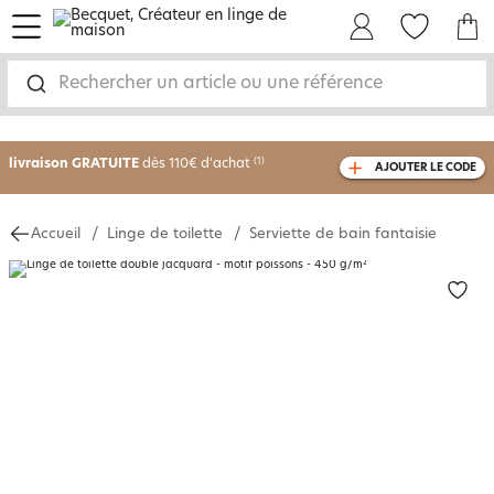
menu
Mon Compte
Mes Favoris
Mon panie
-30% sur votre commande
dès 2 articles
Rechercher un article ou une référence
achetés
livraison GRATUITE
dès 110€ d'achat
(1)
AJOUTER LE CODE
avec le code
750826
Accueil
Linge de toilette
Serviette de bain fantaisie