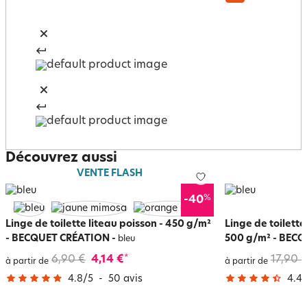
Découvrez aussi
VENTE FLASH
%
-40
Linge de toilette liteau poisson - 450 g/m²
Linge de toilette
- BECQUET CRÉATION
-
500 g/m² - BEC
bleu
6,90 €
4,14 €
17,90 
*
à partir de
à partir de
4.8
/
5
-
50
avis
4.4
/