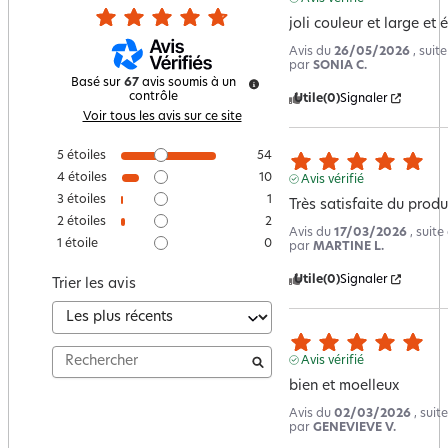
joli couleur et large et 
Avis du
26/05/2026
, suit
par
SONIA C.
Basé sur
67
avis soumis à un
contrôle
Utile
(0)
Signaler
Voir tous les avis sur ce site
5
étoiles
54
4
étoiles
10
Avis vérifié
3
étoiles
1
Très satisfaite du produ
2
étoiles
2
Avis du
17/03/2026
, suit
1
étoile
0
par
MARTINE L.
Utile
(0)
Signaler
Trier les avis
Avis vérifié
bien et moelleux
Avis du
02/03/2026
, sui
par
GENEVIEVE V.