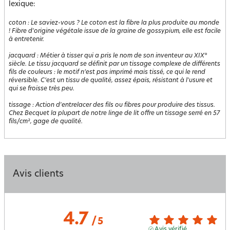
lexique:
coton
:
Le saviez-vous ? Le coton est la fibre la plus produite au monde
! Fibre d'origine végétale issue de la graine de gossypium, elle est facile
à entretenir.
jacquard
:
Métier à tisser qui a pris le nom de son inventeur au XIX°
siècle. Le tissu jacquard se définit par un tissage complexe de différents
fils de couleurs : le motif n’est pas imprimé mais tissé, ce qui le rend
réversible. C’est un tissu de qualité, assez épais, résistant à l'usure et
qui se froisse très peu.
tissage
:
Action d'entrelacer des fils ou fibres pour produire des tissus.
Chez Becquet la plupart de notre linge de lit offre un tissage serré en 57
fils/cm², gage de qualité.
Avis clients
4.7
/
5
Avis vérifié