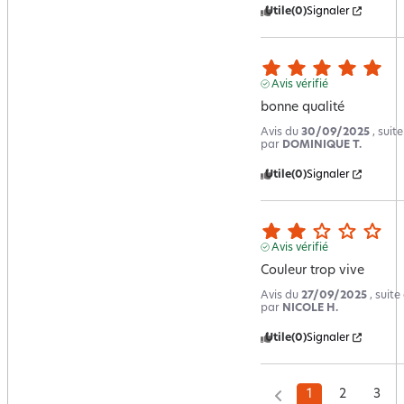
Utile
(0)
Signaler
Avis vérifié
bonne qualité
Avis du
30/09/2025
, suit
par
DOMINIQUE T.
Utile
(0)
Signaler
Avis vérifié
Couleur trop vive
Avis du
27/09/2025
, suit
par
NICOLE H.
Utile
(0)
Signaler
1
2
3