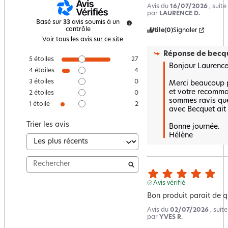
Avis du
16/07/2026
, suit
par
LAURENCE D.
Basé sur
33
avis soumis à un
contrôle
Utile
(0)
Signaler
Voir tous les avis sur ce site
Réponse de
becqu
5
étoiles
27
Bonjour Laurence,
4
étoiles
4
3
étoiles
0
Merci beaucoup p
et votre recomma
2
étoiles
0
sommes ravis que
1
étoile
2
avec Becquet ait é
Trier les avis
Bonne journée.

Hélène
Avis vérifié
Bon produit parait de q
Avis du
02/07/2026
, suit
par
YVES R.