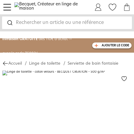
menu
Mon Compte
Mes Favoris
Mon panie
-30% sur votre commande
dès 2 articles
achetés
Rechercher un article ou une référence
livraison GRATUITE
dès 110€ d'achat
(1)
AJOUTER LE CODE
avec le code
750826
Accueil
Linge de toilette
Serviette de bain fantaisie