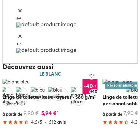
Découvrez aussi
LE BLANC
%
-40
+
14
Linge de toilette liteau rayures - 560 g/m²
Linge de toilett
-
personnalisable 
blanc bleu
9,90 €
5,94 €
7,90 €
*
à partir de
à partir de
4.5
/
5
-
512
avis
4.3
/