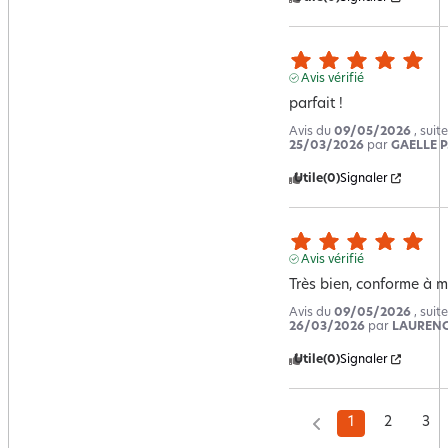
Avis vérifié
parfait !
Avis du
09/05/2026
, suit
25/03/2026
par
GAELLE P
Utile
(0)
Signaler
Avis vérifié
Très bien, conforme à m
Avis du
09/05/2026
, suit
26/03/2026
par
LAURENC
Utile
(0)
Signaler
1
2
3