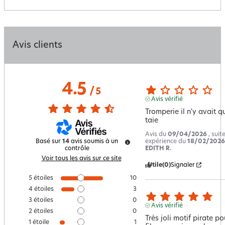
Avis clients
4.5
/
5
Avis vérifié
Tromperie il n'y avait qu
taie
Avis du
09/04/2026
, suit
expérience du
18/02/2026
Basé sur
14
avis soumis à un
EDITH R.
contrôle
Voir tous les avis sur ce site
Utile
(0)
Signaler
5
étoiles
10
4
étoiles
3
3
étoiles
0
Avis vérifié
2
étoiles
0
Très joli motif pirate po
1
étoile
1