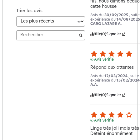
fils, nous aimons beauc
cette housse
Trier les avis
Avis du
30/09/2025
, suit
expérience du
14/08/2025
CARO LAZARE A.
Utile
(0)
Signaler
Avis vérifié
Répond aux attentes
Avis du
12/03/2024
, suite
expérience du
15/02/2024
A.A.
Utile
(0)
Signaler
Avis vérifié
Linge très joli mais très 
Déteint énormément