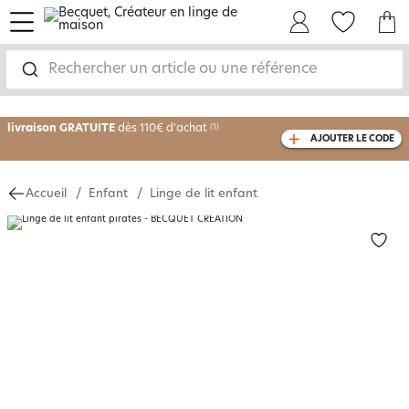
menu
Mon Compte
Mes Favoris
Mon panie
-30% sur votre commande
dès 2 articles
Rechercher un article ou une référence
achetés
livraison GRATUITE
dès 110€ d'achat
(1)
AJOUTER LE CODE
avec le code
750826
Accueil
Enfant
Linge de lit enfant