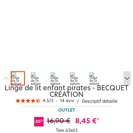
Linge de lit enfant pirates - BECQUET
CRÉATION
4.5
/
5
-
14
avis
/
Descriptif détaillé
OUTLET
16,90 €
8,45 €
*
%
-50
Taie 63x63