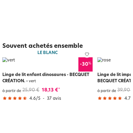
Souvent achetés ensemble
LE BLANC
%
-30
Linge de lit enfant dinosaures - BECQUET
Linge de lit impr
CRÉATION.
-
BECQUET CRÉAT
vert
25,90 €
18,13 €
39,90 
*
à partir de
à partir de
4.6
/
5
-
37
avis
4.7
/