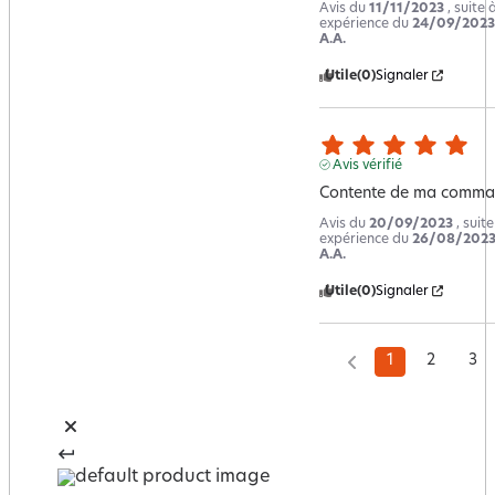
Avis du
11/11/2023
, suite 
expérience du
24/09/2023
A.A.
Utile
(0)
Signaler
Avis vérifié
Contente de ma comm
Avis du
20/09/2023
, suit
expérience du
26/08/202
A.A.
Utile
(0)
Signaler
1
2
3