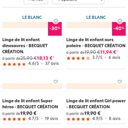
qualité, confort et esthétisme. Nos ensembles incluent des
housses de
couette
(140 x 200 cm ou 200 x 200 cm), des taies d'oreiller à volant plat
et des draps-housses assortis, vendus à l'unité ou en lot, pour créer un
univers personnalisé adapté aux besoins des
enfants
.
LE BLANC
LE BLANC
%
%
-30
-40
Linge de lit enfant
Linge de lit enfant ours
dinosaures - BECQUET
polaire - BECQUET CRÉATION
CRÉATION.
19,90 €
11,94 €
*
à partir de
3.7
/
5
-
6
avis
25,90 €
18,13 €
*
à partir de
4.6
/
5
-
37
avis
Linge de lit enfant Super
Linge de lit enfant Girl power
héros - BECQUET CRÉATION
- BECQUET CRÉATION
19,90 €
19,90 €
à partir de
à partir de
4.7
/
5
-
19
avis
4.9
/
5
-
8
avis