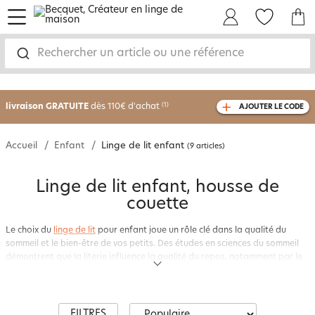
menu
Mon Compte
Mes Favoris
Mon panie
Rechercher un article ou une référence
-30% sur votre commande
dès 2 articles
achetés
livraison GRATUITE
dès 110€ d'achat
(1)
AJOUTER LE CODE
avec le code
750826
Accueil
Enfant
Linge de lit enfant
(9 articles)
Linge de lit enfant, housse de
couette
Le choix du
linge de lit
pour enfant joue un rôle clé dans la qualité du
sommeil et le bien-être de vos petits. Des études en sciences du sommeil
démontrent que la literie influence la qualité du repos, notamment par le
confort des matières et l’environnement visuel qu’elle crée.
Chez
Becquet
, spécialiste du linge de maison depuis plus de 50 ans, nous
proposons une vaste collection de parures de lit enfantines qui allient
FILTRES