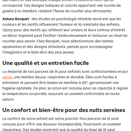
des cœurs et des animaux, chaque enfant trouvera le motif qui lui
correspond. Ces designs ludiques et colorés apportent une touche de
gaieté à la chambre, rendant l'heure du coucher plus attrayante.
Astuce Becquet
: des études en psychologie infantile montrent que les
couleurs et les motifs influencent l’humeur et la créativité des enfants.
Optez pour des motifs qui reflètent leur univers et leurs centres d’intérêt :
un décor inspirant peut faciliter l’endormissement et instaurer un rituel du
coucher plus serein. Chez Becquet, nous sélectionnons des teintes
apaisantes et des designs stimulants, pensés pour accompagner
l’imaginaire et le bien-être des plus jeunes.
Une qualité et un entretien facile
La majorité de nos parures de lit pour enfants sont confectionnées en pur
coton
, une matière douce, respirante et durable. Elles sont faciles à
entretenir et peuvent être lavées en machine à 60°, garantissant une
hygiène optimale. De plus, le coton est reconnu pour sa capacité à réguler
la température corporelle, assurant un sommeil confortable en toute
saison.
Un confort et bien-être pour des nuits sereines
Le confort de votre enfant est notre priorité. Nos parures de lit sont
conçues pour offrir une douceur incomparable, favorisant un sommeil
réparateur. Des études montrent que la qualité du linge de lit peut