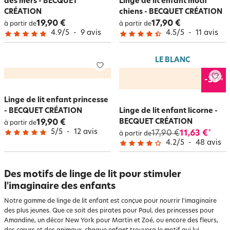
des mers - BECQUET
Linge de lit enfant motif
CRÉATION
chiens - BECQUET CRÉATION
19,90 €
17,90 €
à partir de
à partir de
4.9
/
5
-
9
avis
4.5
/
5
-
11
avis
LE BLANC
%
-35
Linge de lit enfant princesse
- BECQUET CRÉATION
Linge de lit enfant licorne -
BECQUET CRÉATION
19,90 €
à partir de
5
/
5
-
12
avis
17,90 €
11,63 €
*
à partir de
4.2
/
5
-
48
avis
Des motifs de linge de lit pour stimuler
l'imaginaire des enfants
Notre gamme de linge de lit enfant est conçue pour nourrir l'imaginaire
des plus jeunes. Que ce soit des pirates pour Paul, des princesses pour
Amandine, un décor New York pour Martin et Zoé, ou encore des fleurs,