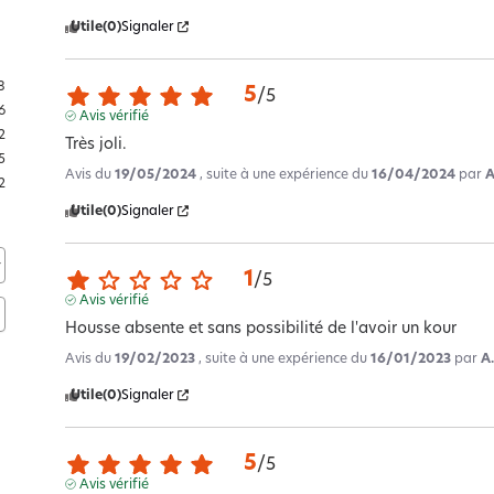
Utile
(0)
Signaler
8
5
/
5
6
Avis vérifié
2
Très joli.
5
Avis du
19/05/2024
, suite à une expérience du
16/04/2024
par
A
2
Utile
(0)
Signaler
1
/
5
Avis vérifié
Housse absente et sans possibilité de l'avoir un kour
Avis du
19/02/2023
, suite à une expérience du
16/01/2023
par
A
Utile
(0)
Signaler
5
/
5
Avis vérifié