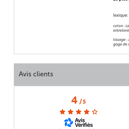
lexique:
coton
:
Le
entretenir
tissage
:
gage de q
Avis clients
4
/
5