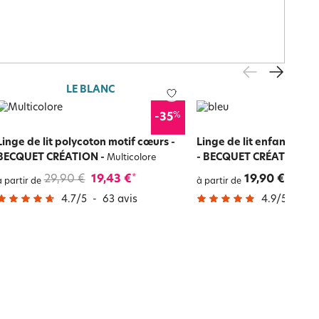
LE BLANC
%
-35
Linge de lit polycoton motif cœurs -
Linge de lit enfant ani
BECQUET CRÉATION
-
- BECQUET CRÉATION
-
Multicolore
b
29,90 €
19,43 €
19,90 €
*
à partir de
à partir de
4.7
/
5
-
63
avis
4.9
/
5
-
9
a