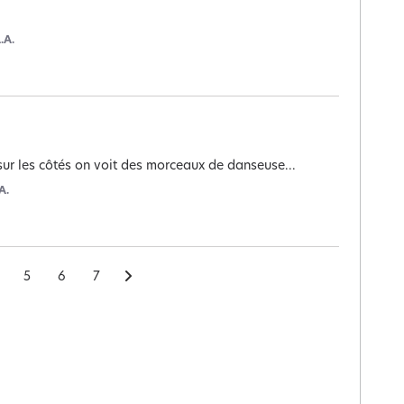
.A.
sur les côtés on voit des morceaux de danseuse...
A.
5
6
7