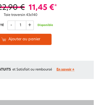
Notre marque Lauréat
22,90 €
11,45 €
*
Taie traversin 43x140
-
+
rs et
TÉ
Disponible
ment
La gaze de coton
Ajouter au panier
ATUITS
et Satisfait ou remboursé
En savoir +