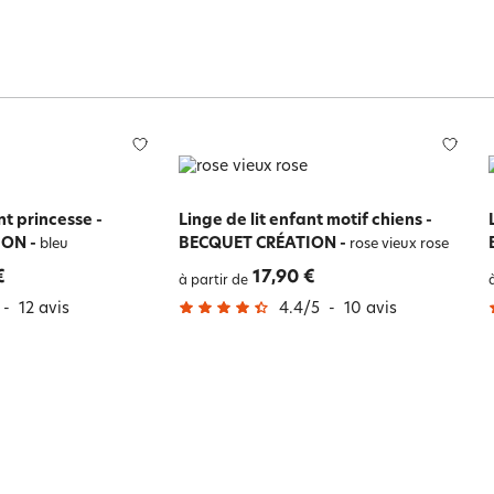
nt princesse -
Linge de lit enfant motif chiens -
ION
-
BECQUET CRÉATION
-
bleu
rose vieux rose
€
17,90 €
à partir de
-
12
avis
4.4
/
5
-
10
avis