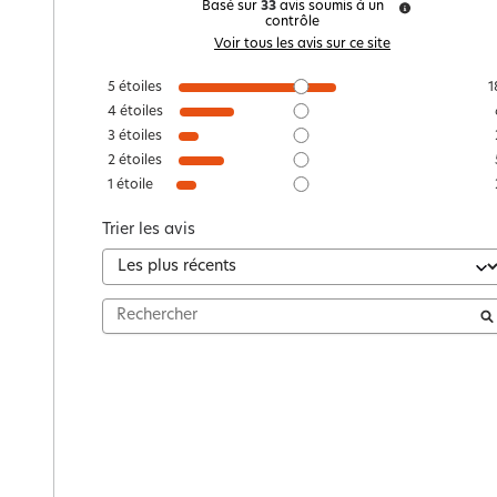
Basé sur
33
avis soumis à un
contrôle
Voir tous les avis sur ce site
5
étoiles
1
4
étoiles
3
étoiles
2
étoiles
1
étoile
Trier les avis