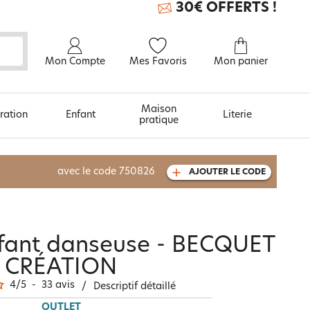
30€ OFFERTS !
Mon Compte
Mes Favoris
Mon panier
Maison
ration
Enfant
Literie
pratique
À découvrir aussi
avec le code
750826
AJOUTER LE CODE
Carte cadeau
enfant danseuse - BECQUET
CRÉATION
4
/
5
-
33
avis
/
Descriptif détaillé
OUTLET