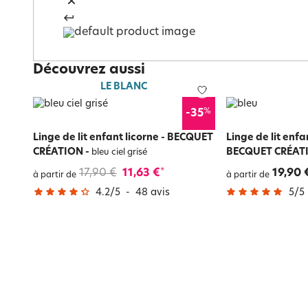
Découvrez aussi
LE BLANC
%
-35
Linge de lit enfant licorne - BECQUET
Linge de lit enfa
CRÉATION
-
BECQUET CRÉAT
bleu ciel grisé
17,90 €
11,63 €
19,90 
*
à partir de
à partir de
4.2
/
5
-
48
avis
5
/
5