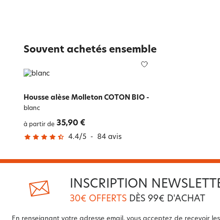
Souvent achetés ensemble
Housse alèse Molleton COTON BIO
-
blanc
35,90 €
à partir de
4.4
/
5
-
84
avis
INSCRIPTION NEWSLETT
30€ OFFERTS
DÈS 99€ D'ACHAT
En renseignant votre adresse email, vous acceptez de recevoir les 