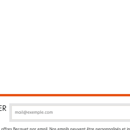
ER
email
offres Becquet par email. Nos emails peuvent être personnalisés et in