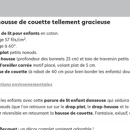
ousse de couette tellement gracieuse
 de lit pour enfants
en coton.
2
ge 57 fils/cm
.
e à 60°.
plat
petits noeuds.
-housse
(profondeur des bonnets 25 cm) et taie de traversin petits
d'oreiller carrée
motif placé, volant plat de 5 cm.
se de couette
(à rabat de 40 cm pour bien border les enfants) doubl
tions environnementales
 les enfants avec cette
parure de lit enfant danseuse
qui séduira 
oeuds (que l'on retrouve sur sur le
drap plat
, le
drap-housse
et la
 réversible en retournant la
housse de couette.
Fantaisie, exlusif,
 Becquet :
un décor complet vraiment adorable !