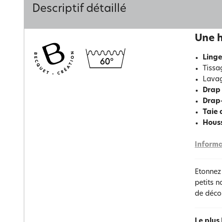
Descriptif détaillé
Une h
Linge
Tissa
Lavag
Drap 
Drap
Taie 
Hous
Informa
Etonnez
petits n
de décor
Le plus