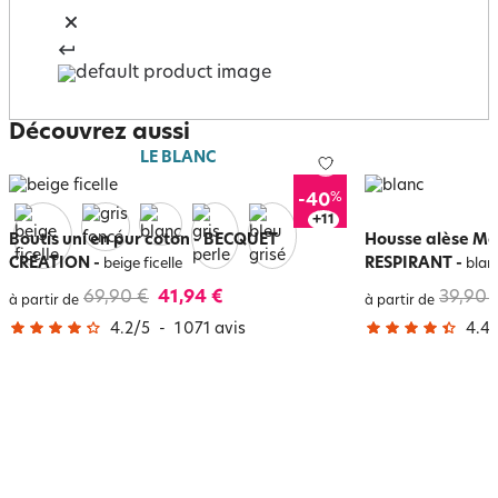
Découvrez aussi
LE BLANC
%
-40
+
15
Boutis uni en pur coton - BECQUET
Housse alèse Mo
CRÉATION
-
RESPIRANT
-
beige ficelle
blan
69,90 €
41,94 €
39,90 
à partir de
à partir de
4.2
/
5
-
1 071
avis
4.4
/