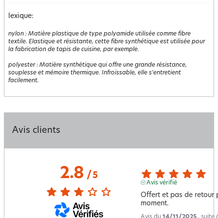
lexique:
nylon
:
Matière plastique de type polyamide utilisée comme fibre
textile. Elastique et résistante, cette fibre synthétique est utilisée pour
la fabrication de tapis de cuisine, par exemple.
polyester
:
Matière synthétique qui offre une grande résistance,
souplesse et mémoire thermique. Infroissable, elle s'entretient
facilement.
Avis clients
2.8
/
5
Avis vérifié
Offert et pas de retour p
moment.
Avis du
14/11/2025
, suite