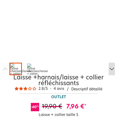
Laisse +harnais/laisse + collier
réfléchissants
2.8
/
5
-
4
avis
/
Descriptif détaillé
OUTLET
19,90 €
7,96 €
*
%
-60
Laisse + collier taille S