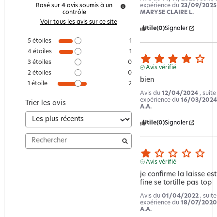
expérience du
23/09/2025
Basé sur
4
avis soumis à un
MARYSE CLAIRE L.
contrôle
Voir tous les avis sur ce site
Utile
(0)
Signaler
5
étoiles
1
4
étoiles
1
3
étoiles
0
Avis vérifié
2
étoiles
0
bien
1
étoile
2
Avis du
12/04/2024
, suit
expérience du
16/03/2024
Trier les avis
A.A.
Utile
(0)
Signaler
Avis vérifié
je confirme la laisse est 
fine se tortille pas top
Avis du
01/04/2022
, suit
expérience du
18/07/2020
A.A.