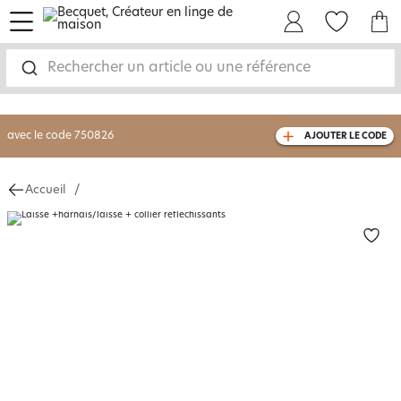
menu
Mon Compte
Mes Favoris
Mon panie
-30% sur votre commande
dès 2 articles
achetés
Rechercher un article ou une référence
livraison GRATUITE
dès 110€ d'achat
(1)
avec le code
750826
AJOUTER LE CODE
Accueil