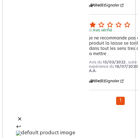
Utile
(0)
Signaler
Avis vérifié
je ne recommande pas c
produit la laisse se torill
dans tout les sens tres di
a mettre .
Avis du
15/03/2022
, suite
expérience du
18/07/2020
A.A.
Utile
(0)
Signaler
1