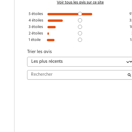
Voir tous les avis sur ce site
5
étoiles
9
4
étoiles
3
3
étoiles
1
2
étoiles
1
étoile
1
Trier les avis