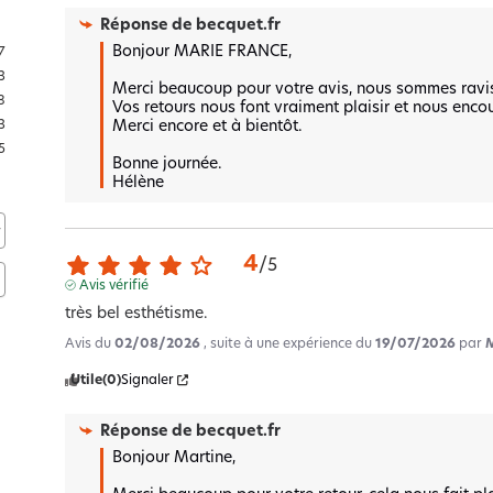
Réponse de
becquet.fr
Bonjour MARIE FRANCE,

7
3
Merci beaucoup pour votre avis, nous sommes ravis q
8
Vos retours nous font vraiment plaisir et nous encou
Merci encore et à bientôt.

3
5
Bonne journée.

Hélène
4
/
5
Avis vérifié
très bel esthétisme.
Avis du
02/08/2026
, suite à une expérience du
19/07/2026
par
Utile
(0)
Signaler
Réponse de
becquet.fr
Bonjour Martine,
