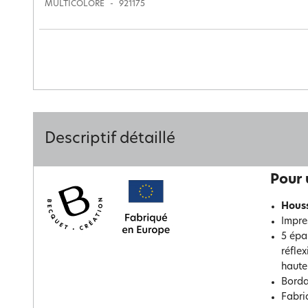
MULTICOLORE
921175
Descriptif détaillé
Pour 
Houss
Impre
5 épa
réfle
haute
Borda
Fabriq