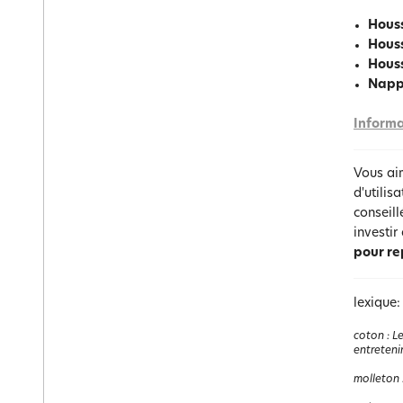
Housse
Houss
Houss
Napp
Informa
Vous ai
d'utilis
conseil
investir
pour r
lexique:
coton
:
Le
entretenir
molleton