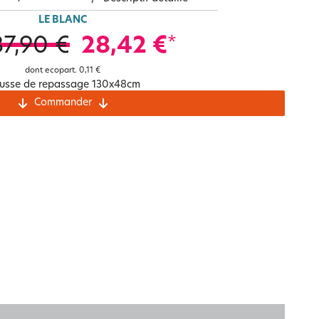
Notre marque Lauréat
LE BLANC
37,90 €
28,42 €
*
dont ecopart.
0,11 €
rs et
usse de repassage 130x48cm
ment
La gaze de coton
Commander