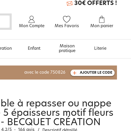
30€ OFFERTS !
Mon Compte
Mes Favoris
Mon panier
Maison
ration
Enfant
Literie
pratique
À découvrir aussi
avec le code
750826
AJOUTER LE CODE
Carte cadeau
ble à repasser ou nappe
5 épaisseurs motif fleurs
x - BECQUET CRÉATION
4.2
/
5
-
166
avis
/
Descriptif détaillé