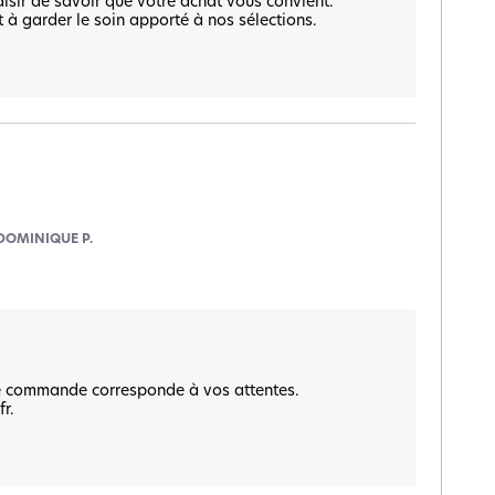
isir de savoir que votre achat vous convient.  

 garder le soin apporté à nos sélections.  

DOMINIQUE P.
e commande corresponde à vos attentes.  

r.
