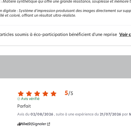
:
Matière synthétique qui offre une grande résistance, souplesse et mémoire the
n digitale
:
Système d'impression produisant des images directement sur suppor
llé et coloré, offrant un résultat ultra-réaliste.
articles soumis à éco-participation bénéficient d'une reprise
Voir 
5
/
5
Avis vérifié
Parfait
Avis du
02/08/2026
, suite à une expérience du
21/07/2026
par
Utile
(0)
Signaler