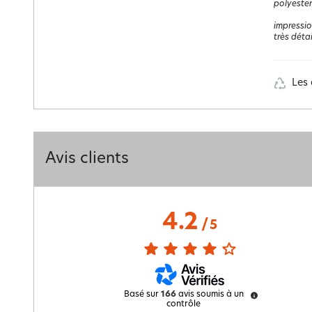
polyester
impressio
très détai
Les 
Avis clients
4.2
/
5
Basé sur
166
avis soumis à un
contrôle