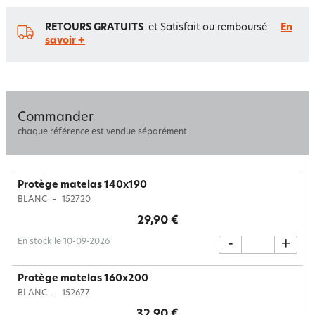
RETOURS GRATUITS
et Satisfait ou remboursé
En
savoir +
Commander
chaque référence est vendue séparément
Protège matelas 140x190
BLANC
152720
29,90 €
En stock le 10-09-2026
-
+
Protège matelas 160x200
BLANC
152677
32,90 €