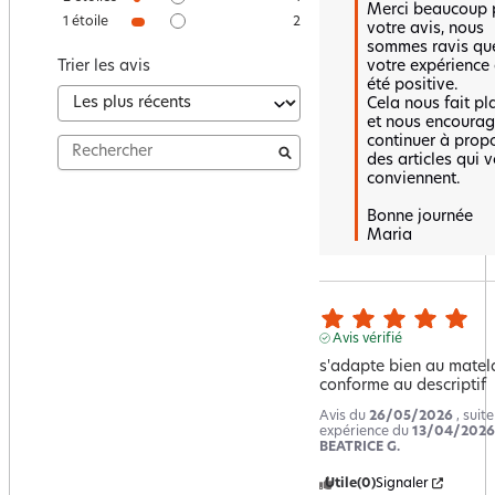
Merci beaucoup p
1
étoile
2
votre avis, nous 
sommes ravis que
votre expérience a
Trier les avis
été positive.  

Cela nous fait plai
et nous encourag
continuer à propo
des articles qui v
conviennent.  

Bonne journée 

Maria
Avis vérifié
s'adapte bien au matela
conforme au descriptif
Avis du
26/05/2026
, suit
expérience du
13/04/2026
BEATRICE G.
Utile
(0)
Signaler