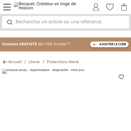
menu
Mon Compte
Mes Favoris
Mon panie
Rechercher un article ou une référence
-30% sur votre commande
dès 2 articles
achetés
livraison GRATUITE
dès 110€ d'achat
(1)
AJOUTER LE CODE
avec le code
750826
Accueil
Literie
Protections literie