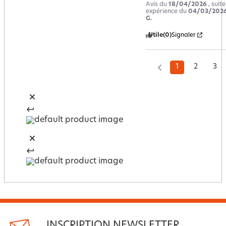
Avis du
18/04/2026
, suit
expérience du
04/03/202
G.
Utile
(0)
Signaler
1
2
3
INSCRIPTION NEWSLETTER