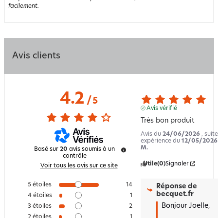
facilement.
Avis clients
4.2
/
5
Avis vérifié
Très bon produit
Avis du
24/06/2026
, suit
expérience du
12/05/2026
M.
Basé sur
20
avis soumis à un
contrôle
Utile
(0)
Signaler
Voir tous les avis sur ce site
5
étoiles
14
Réponse de
becquet.fr
4
étoiles
1
Bonjour Joelle,

3
étoiles
2
2
étoiles
1