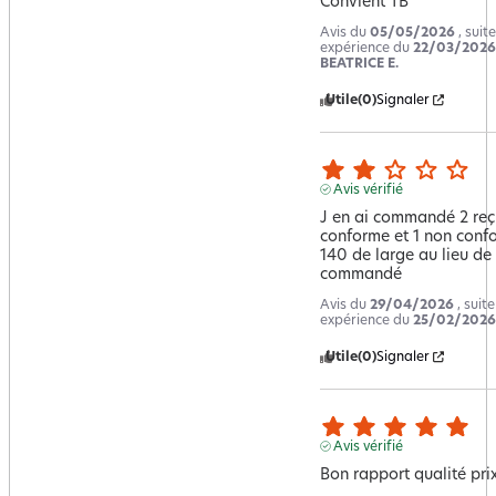
Convient TB
Avis du
05/05/2026
, suit
expérience du
22/03/2026
BEATRICE E.
Utile
(0)
Signaler
Avis vérifié
J en ai commandé 2 reçu
conforme et 1 non confo
140 de large au lieu de
commandé
Avis du
29/04/2026
, suit
expérience du
25/02/2026
Utile
(0)
Signaler
Avis vérifié
Bon rapport qualité pri