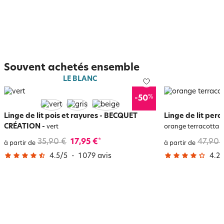
Souvent achetés ensemble
LE BLANC
%
-50
Linge de lit pois et rayures - BECQUET
Linge de lit per
CRÉATION
-
vert
orange terracotta
35,90 €
17,95 €
47,90 
*
à partir de
à partir de
4.5
/
5
-
1 079
avis
4.2
/