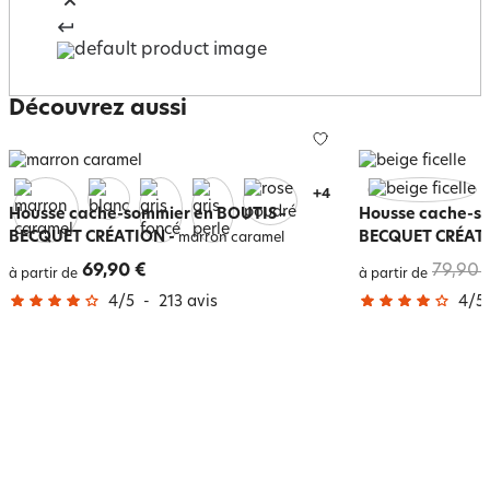
Découvrez aussi
+
8
Housse cache-sommier en BOUTIS -
Housse cache-so
BECQUET CRÉATION
-
BECQUET CRÉAT
marron caramel
69,90 €
79,90 
à partir de
à partir de
4
/
5
-
213
avis
4
/
5