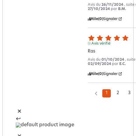
Avis du
26/11/2024
, suit
27/10/2024
par
B.M.
Utile
(0)
Signaler
Avis vérifié
Ras
Avis du
01/10/2024
, suit
02/09/2024
par
E.C.
Utile
(0)
Signaler
1
2
3