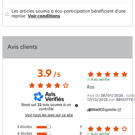
Les articles soumis à éco-participation bénéficient d'une
reprise
Voir conditions
Avis clients
3.9
/
5
Avis vérifié
Ras
Avis du
28/01/2026
, suit
17/12/2025
par
BRIGITTE 
Basé sur
22
avis soumis à un
contrôle
Utile
(0)
Signaler
Voir tous les avis sur ce site
5
étoiles
9
4
étoiles
8
Avis vérifié