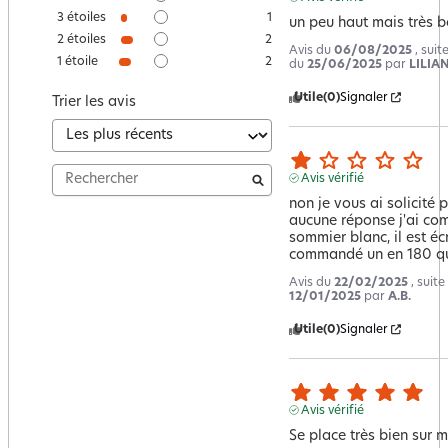
3
étoiles
1
un peu haut mais très b
2
étoiles
2
Avis du
06/08/2025
, sui
1
étoile
2
du
25/06/2025
par
LILIAN
Utile
(0)
Signaler
Trier les avis
Avis vérifié
non je vous ai solicité p
aucune réponse j'ai co
sommier blanc, il est écr
commandé un en 180 qui
Avis du
22/02/2025
, suit
12/01/2025
par
A.B.
Utile
(0)
Signaler
Avis vérifié
Se place très bien sur