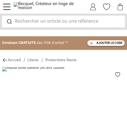
menu
Mon Compte
Mes Favoris
Mon panie
Rechercher un article ou une référence
-30% sur votre commande
dès 2 articles
achetés
livraison GRATUITE
dès 110€ d'achat
(1)
AJOUTER LE CODE
avec le code
750826
Accueil
Literie
Protections literie