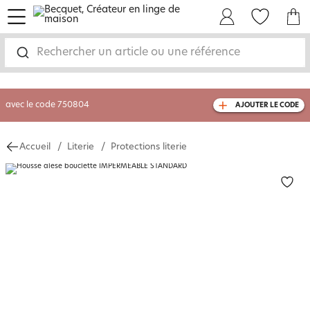
menu
Mon Compte
Mes Favoris
Mon panie
-35% sur votre commande
dès 2 articles
achetés
Rechercher un article ou une référence
livraison GRATUITE
dès 110€ d'achat
(1)
avec le code
750804
AJOUTER LE CODE
Accueil
Literie
Protections literie