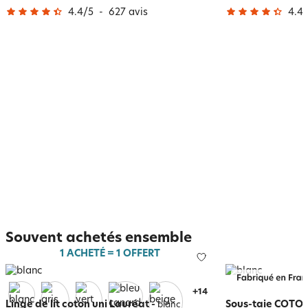
4.4
/
5
-
627
avis
4.4
/
Souvent achetés ensemble
1 ACHETÉ = 1 OFFERT
+
18
Linge de lit coton uni Lauréat
-
Sous-taie COTON
blanc