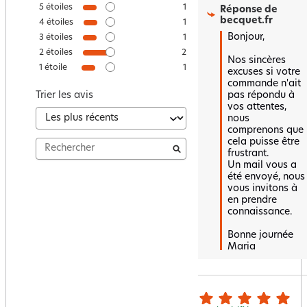
5
étoiles
1
Réponse de
becquet.fr
4
étoiles
1
Bonjour, 

3
étoiles
1
2
étoiles
2
Nos sincères 
1
étoile
1
excuses si votre 
commande n'ait 
pas répondu à 
Trier les avis
vos attentes, 
nous 
comprenons que 
cela puisse être 
frustrant.  

Un mail vous a 
été envoyé, nous 
vous invitons à 
en prendre 
connaissance.

Bonne journée 

Maria