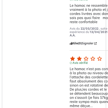
Le hamac ne ressemble 
vraiment à la photo et j'
cordes livrées avec dont
sais pas quoi faire   mai
reste confortable
Avis du
22/03/2022
, suite
expérience du
13/04/2021
A.A.
Utile
(0)
Signaler
Avis vérifié
Le hamac n'est pas con
à la photo au niveau de
l'attache des cordelettes.
faut absolument des cou
sinon on est ratatiné de
De plus,les cordes et le t
se détendent beaucoup
on s'assoit (je fais 57kg) 
reste sympa mais quand
même déçue...