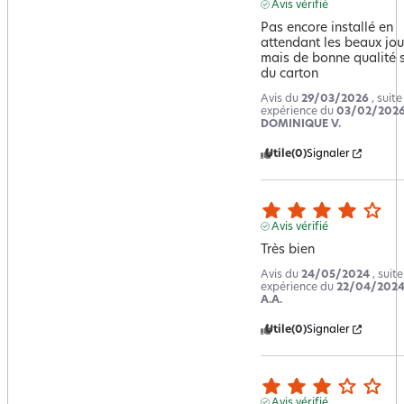
Avis vérifié
Pas encore installé en 
attendant les beaux jour
mais de bonne qualité so
du carton
Avis du
29/03/2026
, suit
expérience du
03/02/202
DOMINIQUE V.
Utile
(0)
Signaler
Avis vérifié
Très bien
Avis du
24/05/2024
, suit
expérience du
22/04/202
A.A.
Utile
(0)
Signaler
Avis vérifié