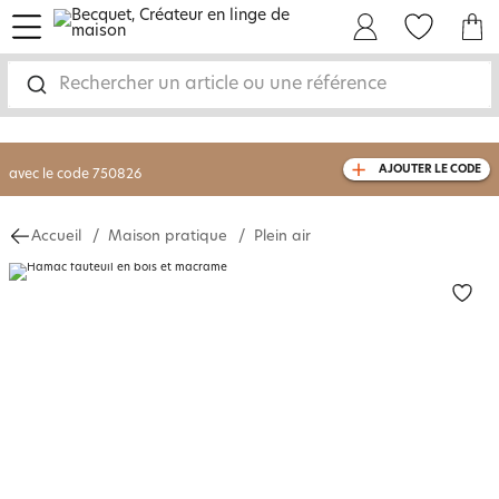
menu
Mon Compte
Mes Favoris
Mon panie
-30% sur votre commande
dès 2 articles
achetés
Rechercher un article ou une référence
livraison GRATUITE
dès 110€ d'achat
(1)
avec le code
750826
AJOUTER LE CODE
Accueil
Maison pratique
Plein air