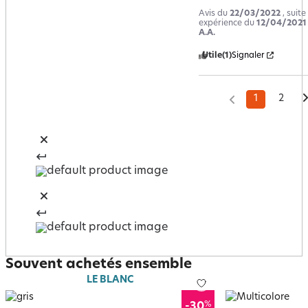
Avis du
22/03/2022
, suite
expérience du
12/04/2021
A.A.
Utile
(1)
Signaler
1
2
Souvent achetés ensemble
LE BLANC
%
-30