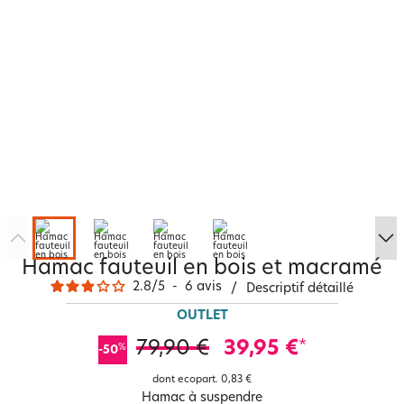
Hamac fauteuil en bois et macramé
2.8
/
5
-
6
avis
/
Descriptif détaillé
OUTLET
79,90 €
39,95 €
*
%
-50
dont ecopart.
0,83 €
Hamac à suspendre