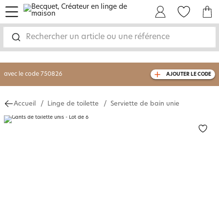
menu
Mon Compte
Mes Favoris
Mon panie
-30% sur votre commande
dès 2 articles
achetés
Rechercher un article ou une référence
livraison GRATUITE
dès 110€ d'achat
(1)
avec le code
750826
AJOUTER LE CODE
Accueil
Linge de toilette
Serviette de bain unie