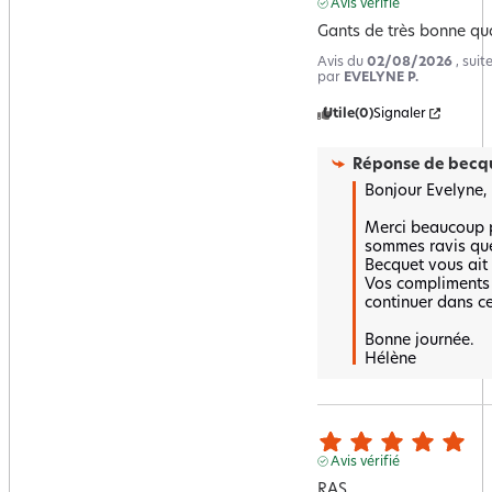
Avis vérifié
Gants de très bonne qua
Avis du
02/08/2026
, sui
par
EVELYNE P.
Utile
(0)
Signaler
Réponse de
becqu
Bonjour Evelyne,

Merci beaucoup po
sommes ravis que
Becquet vous ait 
Vos compliments 
continuer dans cet
Bonne journée.

Hélène
Avis vérifié
RAS