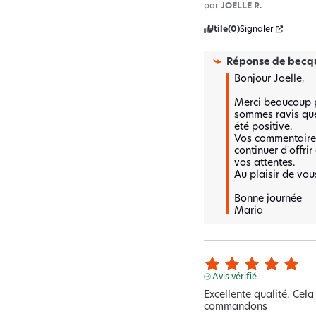
par
JOELLE R.
Utile
(0)
Signaler
Réponse de
becqu
Bonjour Joelle,

Merci beaucoup po
sommes ravis que 
été positive.  

Vos commentaires
continuer d'offrir
vos attentes.  

Au plaisir de vous
Bonne journée 

Maria
Avis vérifié
Excellente qualité. Cela 
commandons