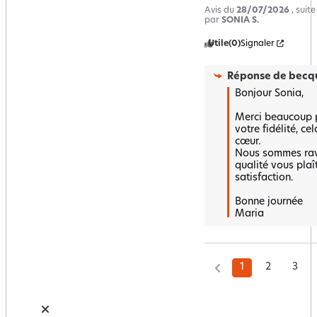
Avis du
28/07/2026
, suit
par
SONIA S.
Utile
(0)
Signaler
Réponse de
becqu
Bonjour Sonia,  

Merci beaucoup p
votre fidélité, ce
cœur.  

Nous sommes ravi
qualité vous plaît
satisfaction.  

Bonne journée 

Maria
1
2
3