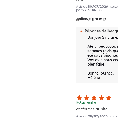
Avis du
30/07/2026
, suit
par
SYLVIANE G.
Utile
(0)
Signaler
Réponse de
becqu
Bonjour Sylviane,

Merci beaucoup po
sommes ravis que 
été satisfaisante. 
Vos avis nous enc
bien faire.  

Bonne journée.

Hélène
Avis vérifié
conformes au site
Avis du
28/07/2026
, suit