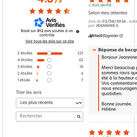
/
5
Avis vérifié
Selon mes attentes
Avis du
02/08/2026
, sui
par
JEANNINE S.
Basé sur
312
avis soumis à un
contrôle
Utile
(0)
Signaler
Voir tous les avis sur ce site
Réponse de
becqu
5
étoiles
221
Bonjour Jeannine,
4
étoiles
62
3
étoiles
16
Merci beaucoup po
sommes ravis que 
2
étoiles
6
été à la hauteur d
1
étoile
7
Vos commentaires 
nous encouragent 
Trier les avis
quotidien.  

Bonne journée.

Hélène