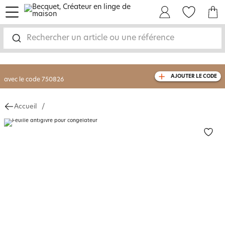
menu
Mon Compte
Mes Favoris
Mon panie
-30% sur votre commande
dès 2 articles
achetés
Rechercher un article ou une référence
livraison GRATUITE
dès 110€ d'achat
(1)
AJOUTER LE CODE
avec le code
750826
Accueil