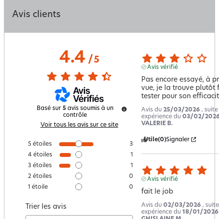
Avis clients
4.4
/
5
Avis vérifié
Pas encore essayé, à pr
vue, je la trouve plutôt f
tester pour son efficacit
Basé sur
5
avis soumis à un
Avis du
25/03/2026
, suit
contrôle
expérience du
03/02/202
VALERIE B.
Voir tous les avis sur ce site
Utile
(0)
Signaler
5
étoiles
3
4
étoiles
1
3
étoiles
1
2
étoiles
0
Avis vérifié
1
étoile
0
fait le job
Avis du
02/03/2026
, suit
Trier les avis
expérience du
18/01/2026
GHISLAINE M.