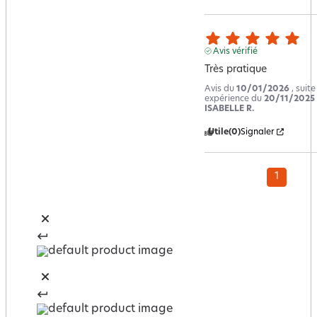
Avis vérifié
Très pratique
Avis du
10/01/2026
, suit
expérience du
20/11/2025
ISABELLE R.
Utile
(0)
Signaler
1