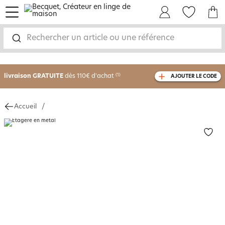
menu
Mon Compte
Mes Favoris
Mon panie
Rechercher un article ou une référence
-30% sur votre commande
dès 2 articles
achetés
livraison GRATUITE
dès 110€ d'achat
(1)
AJOUTER LE CODE
avec le code
750826
Accueil