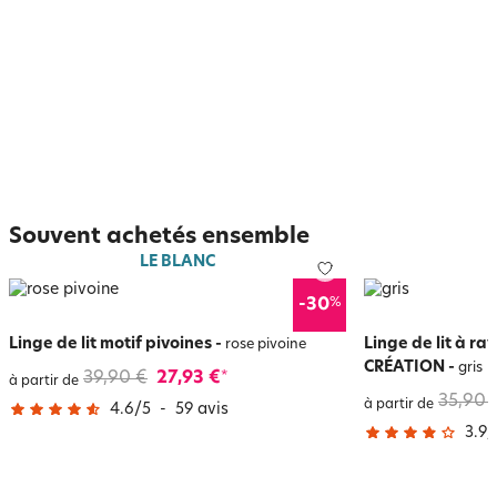
Souvent achetés ensemble
LE BLANC
%
-30
Linge de lit motif pivoines
-
Linge de lit à r
rose pivoine
CRÉATION
-
gris
39,90 €
27,93 €
*
à partir de
35,90 
à partir de
4.6
/
5
-
59
avis
3.9
/