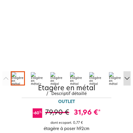
Étagère en métal
/
Descriptif détaillé
OUTLET
79,90 €
31,96 €
*
%
-60
dont ecopart.
0,77 €
étagère à poser h92cm