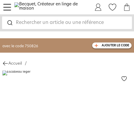
menu
Mon Compte
Mes Favoris
Mon panie
-30% sur votre commande
dès 2 articles
achetés
Rechercher un article ou une référence
livraison GRATUITE
dès 110€ d'achat
(1)
avec le code
750826
AJOUTER LE CODE
Accueil