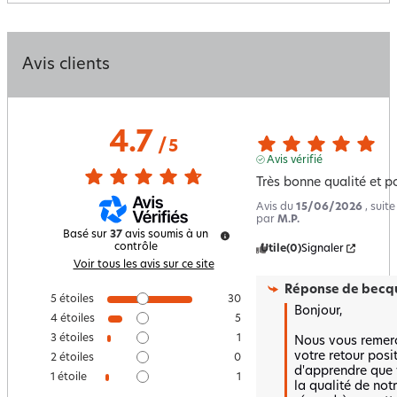
Avis clients
4.7
/
5
Avis vérifié
Très bonne qualité et p
Avis du
15/06/2026
, suit
par
M.P.
Basé sur
37
avis soumis à un
contrôle
Utile
(0)
Signaler
Voir tous les avis sur ce site
Réponse de
becqu
5
étoiles
30
Bonjour, 

4
étoiles
5
3
étoiles
1
Nous vous remerc
votre retour posi
2
étoiles
0
d'apprendre que v
1
étoile
1
la qualité de notre