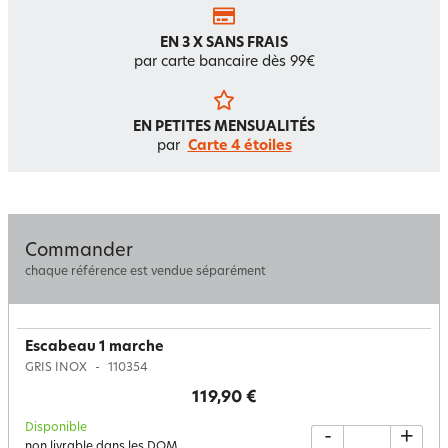
EN 3 X SANS FRAIS
par carte bancaire dès 99€
EN PETITES MENSUALITÉS
par
Carte 4 étoiles
Commander
chaque référence est vendue séparément
Escabeau 1 marche
GRIS INOX
110354
119,90 €
Disponible
-
+
non livrable dans les DOM