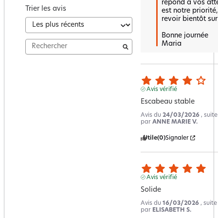
répond à vos atte
Trier les avis
est notre priorité
revoir bientôt sur 
Bonne journée 

Maria
Avis vérifié
Escabeau stable
Avis du
24/03/2026
, suit
par
ANNE MARIE V.
Utile
(0)
Signaler
Avis vérifié
Solide
Avis du
16/03/2026
, suit
par
ELISABETH S.