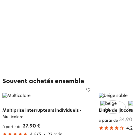
Souvent achetés ensemble
Multiprise interrupteurs individuels
-
Linge de lit coto
Multicolore
34,90 
à partir de
27,90 €
à partir de
4.2
/
4.6
/
5
-
22
avis