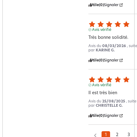
Utile
(0)
Signaler
Avis vérifié
Très bonne solidité.
Avis du
08/03/2026
, sui
par
KARINE G.
Utile
(0)
Signaler
Avis vérifié
Il est très bien
Avis du
25/08/2025
, suit
par
CHRISTELLE G.
Utile
(0)
Signaler
1
2
3