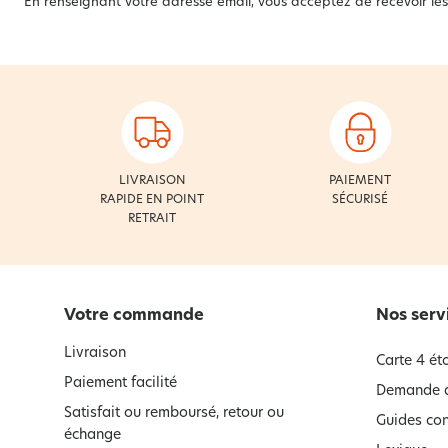
En renseignant votre adresse email, vous acceptez de recevoir les 
LIVRAISON
PAIEMENT
RAPIDE EN POINT
SÉCURISÉ
RETRAIT
Votre commande
Nos serv
Livraison
Carte 4 éto
Paiement facilité
Demande d
Satisfait ou remboursé, retour ou
Guides con
échange