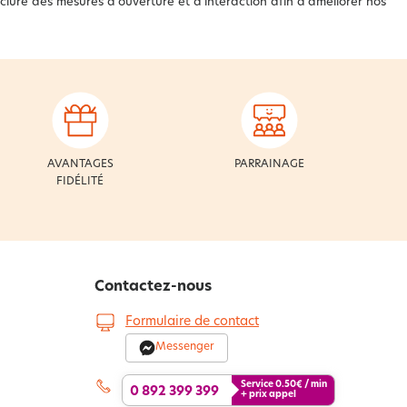
clure des mesures d’ouverture et d’interaction afin d’améliorer nos
AVANTAGES
PARRAINAGE
FIDÉLITÉ
Contactez-nous
Formulaire de contact
Messenger
Service
0.50
€ / min
0 892 399 399
+ prix appel