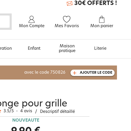
30€ OFFERTS !
Mon Compte
Mes Favoris
Mon panier
Maison
ration
Enfant
Literie
pratique
À découvrir aussi
avec le code
750826
AJOUTER LE CODE
Carte cadeau
nge pour grille
3.5
/
5
-
4
avis
/
Descriptif détaillé
NOUVEAUTÉ