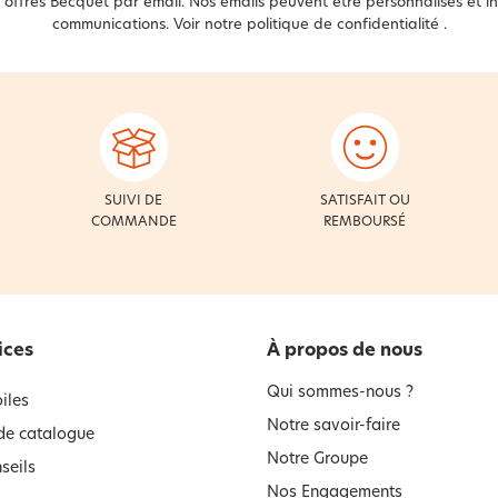
offres Becquet par email. Nos emails peuvent être personnalisés et in
communications. Voir notre
politique de confidentialité
.
SUIVI DE
SATISFAIT OU
COMMANDE
REMBOURSÉ
ices
À propos de nous
Qui sommes-nous ?
iles
Notre savoir-faire
e catalogue
Notre Groupe
seils
Nos Engagements