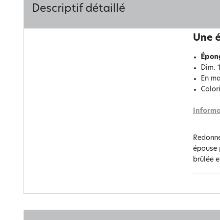
Descriptif détaillé
Une é
Épong
Dim. 1
En ma
Color
Informa
Redonnez
épouse p
brûlée e