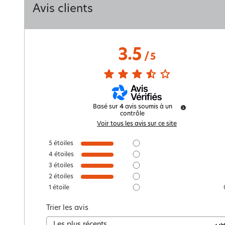
Avis clients
3.5
/
5
Basé sur
4
avis soumis à un
contrôle
Voir tous les avis sur ce site
5
étoiles
4
étoiles
3
étoiles
2
étoiles
1
étoile
Trier les avis