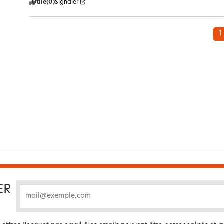
Utile
(0)
Signaler
1
ER
email