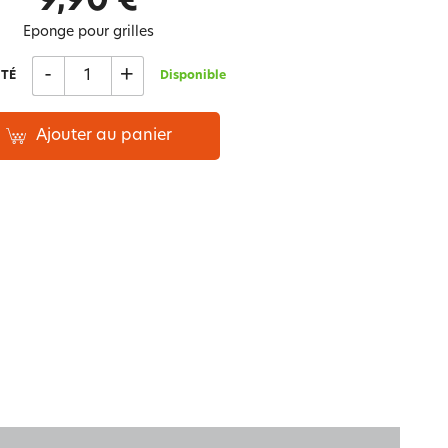
9,90 €
Notre marque Lauréat
Eponge pour grilles
-
+
TÉ
Disponible
rs et
ment
La gaze de coton
Ajouter au panier