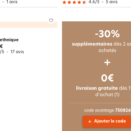
5
-
1
avis
4.6
/
5
-
5
avis
-30%
 ethnique
supplémentaires
dès 2 ar
 €
achetés
/
5
-
17
avis
0€
livraison gratuite
dès 1
d'achat (1)
code avantage
750826
Ajouter le code