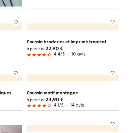
Coussin broderies et imprimé tropical
22,90 €
à partir de
4.4
/
5
-
10
avis
niques
Coussin motif montagne
24,90 €
à partir de
4.1
/
5
-
14
avis