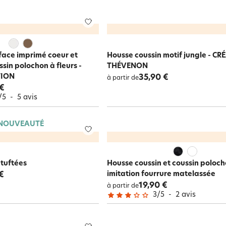
face imprimé coeur et
Housse coussin motif jungle - C
sin polochon à fleurs -
THÉVENON
TION
35,90 €
à partir de
 €
/
5
-
5
avis
NOUVEAUTÉ
 tuftées
Housse coussin et coussin poloc
imitation fourrure matelassée
€
19,90 €
à partir de
3
/
5
-
2
avis