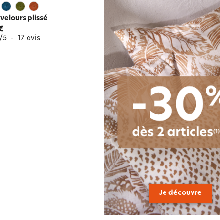
velours plissé
€
/
5
-
17
avis
Je découvre