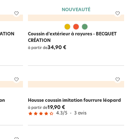
NOUVEAUTÉ
RÉATION
Coussin d'extérieur à rayures - BECQUET
CRÉATION
34,90 €
à partir de
hon
Housse coussin imitation fourrure léopard
19,90 €
à partir de
4.3
/
5
-
3
avis