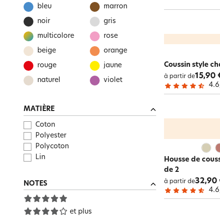
bleu
marron
noir
gris
multicolore
rose
beige
orange
Coussin style ch
rouge
jaune
15,90 
à partir de
naturel
violet
4.6
MATIÈRE
Coton
Polyester
Polycoton
Lin
Housse de coussi
de 2
32,90
à partir de
NOTES
4.6
et plus