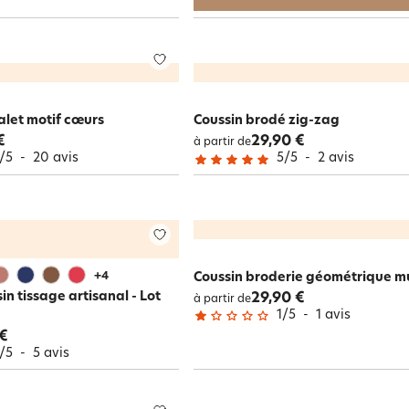
alet motif cœurs
Coussin brodé zig-zag
€
29,90 €
à partir de
/
5
-
20
avis
5
/
5
-
2
avis
+
4
Coussin broderie géométrique mu
n tissage artisanal - Lot
29,90 €
à partir de
1
/
5
-
1
avis
 €
/
5
-
5
avis