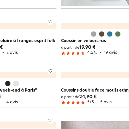
laire à franges esprit folk
Coussin en velours ras
 €
19,90 €
à partir de
5
-
2
avis
4.5
/
5
-
19
avis
week-end à Paris"
Coussins double face motifs eth
€
24,90 €
à partir de
5
-
4
avis
5
/
5
-
5
avis