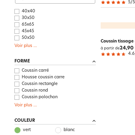
5
/
40x40
30x50
65x65
45x45
50x50
Coussin tissage
Voir plus
…
24,90
à partir de
4.6
FORME
Coussin carré
Housse coussin carre
Coussin rectangle
Coussin rond
Coussin polochon
Voir plus
…
COULEUR
vert
blanc