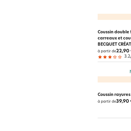
Coussin double 
carreaux et cous
BECQUET CRÉA
22,90
à partir de
3.2
Coussin rayures
39,90 
à partir de