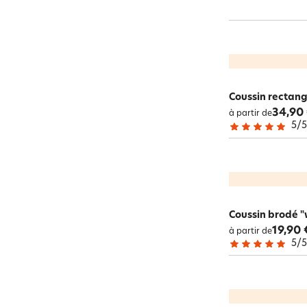
Coussin rectangu
34,90
à partir de
5
/
Coussin brodé "
19,90 
à partir de
5
/