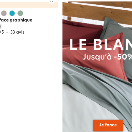
 face graphique
€
/
5
-
33
avis
Je fonce