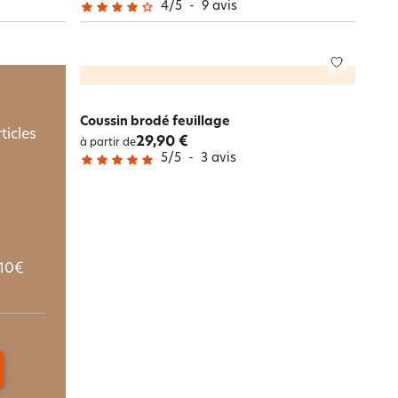
4
/
5
-
9
avis
Coussin brodé feuillage
ticles
29,90 €
à partir de
5
/
5
-
3
avis
10€