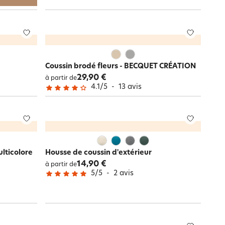
Coussin brodé fleurs - BECQUET CRÉATION
29,90 €
à partir de
4.1
/
5
-
13
avis
lticolore
Housse de coussin d'extérieur
14,90 €
à partir de
5
/
5
-
2
avis