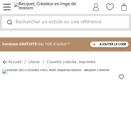
menu
Mon Compte
Mes Favoris
Mon panie
Rechercher un article ou une référence
-30% sur votre commande
dès 2 articles
achetés
livraison GRATUITE
dès 110€ d'achat
(1)
AJOUTER LE CODE
avec le code
750826
Accueil
Literie
Couette colorée, imprimée