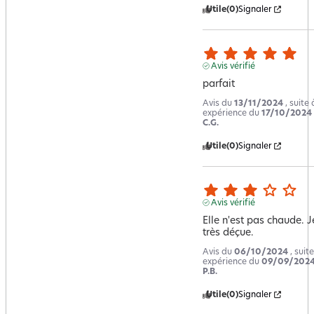
Utile
(0)
Signaler
Avis vérifié
parfait
Avis du
13/11/2024
, suite
expérience du
17/10/2024
C.G.
Utile
(0)
Signaler
Avis vérifié
Elle n'est pas chaude. Je
très déçue.
Avis du
06/10/2024
, suit
expérience du
09/09/202
P.B.
Utile
(0)
Signaler