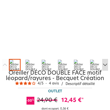
Oreiller DÉCO DOUBLE FACE motif
léopard/rayures - Becquet Création
4
/
5
-
4
avis
/
Descriptif détaillé
OUTLET
24,90 €
12,45 €
*
%
-50
dont ecopart.
0,36 €