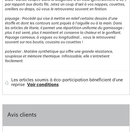
biais
:
Bande coupée dans la diagonale d’un tissu (généralement à 45°)
par rapport aux droits fils. Jetez un coup d’œil à vos nappes, couettes,
oreillers ou draps, où vous le retrouverez souvent en finition.
piquage
:
Procédé qui vise à mettre en relief certains dessins d'une
étoffe et dont les contours sont piqués à l'aiguille ou à la main. Dans
les articles de literie, il permet une répartition uniforme du garnissage :
plus il est serré, plus il maintient et conserve la chaleur et le gonflant.
Piquage carreaux, à vagues ou longitudinal… vous le retrouverez
souvent sur nos boutis, coussins ou couettes !
polyester
:
Matière synthétique qui offre une grande résistance,
souplesse et mémoire thermique. Infroissable, elle s'entretient
facilement.
Les articles soumis à éco-participation bénéficient d'une
reprise
Voir conditions
Avis clients