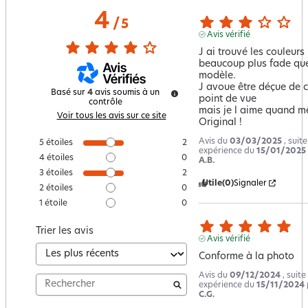
4
/
5
Avis vérifié
J ai trouvé les couleurs 
beaucoup plus fade que 
modèle.

J avoue être déçue de c
Basé sur
4
avis soumis à un
point de vue

contrôle
mais je l aime quand mê
Voir tous les avis sur ce site
Original !
Avis du
03/03/2025
, suit
5
étoiles
2
expérience du
15/01/2025
4
étoiles
0
A.B.
3
étoiles
2
Utile
(0)
Signaler
2
étoiles
0
1
étoile
0
Trier les avis
Avis vérifié
Conforme à la photo
Avis du
09/12/2024
, suite
expérience du
15/11/2024
C.G.