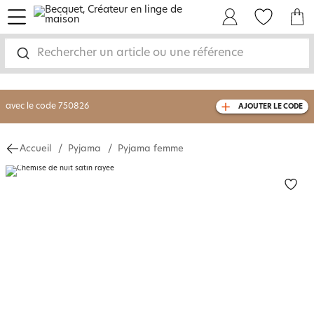
menu
Mon Compte
Mes Favoris
Mon panie
-30% sur votre commande
dès 2 articles
achetés
Rechercher un article ou une référence
livraison GRATUITE
dès 110€ d'achat
(1)
avec le code
750826
AJOUTER LE CODE
Accueil
Pyjama
Pyjama femme