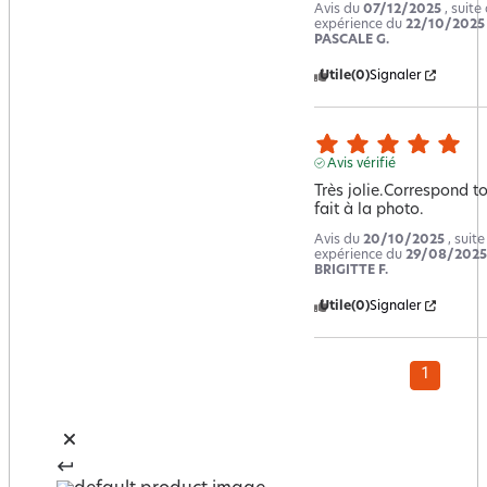
Avis du
07/12/2025
, suite
expérience du
22/10/2025
PASCALE G.
Utile
(0)
Signaler
Avis vérifié
Très jolie.Correspond to
fait à la photo.
Avis du
20/10/2025
, suit
expérience du
29/08/2025
BRIGITTE F.
Utile
(0)
Signaler
1