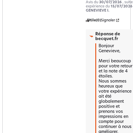
Avis du
30/07/2026
, suit
expérience du
15/07/2026
GENEVIEVE I.
Utile
(0)
Signaler
Réponse de
becquet.fr
Bonjour 
Genevieve,

Merci beaucoup 
pour votre retour 
et la note de 4 
étoiles.  

Nous sommes 
heureux que 
votre expérience 
ait été 
globalement 
positive et 
prenons vos 
impressions en 
compte pour 
continuer à nous 
améliorer.  
