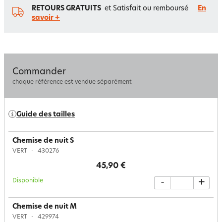
RETOURS GRATUITS
et Satisfait ou remboursé
En
savoir +
Commander
chaque référence est vendue séparément
Guide des tailles
Chemise de nuit S
VERT
430276
45,90 €
Disponible
-
+
Chemise de nuit M
VERT
429974