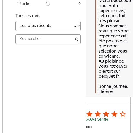
Merci beaucoup 
1
étoile
0
pour votre 
superbe avis, 
cela nous fait 
Trier les avis
très plaisir.  

Nous sommes 
ravis que votre 
expérience ait 
été positive et 
que notre 
sélection vous 
convienne.  

Au plaisir de 
vous retrouver 
bientôt sur 
becquet.fr.  

Bonne journée.

Hélène
Avis vérifié
xxx