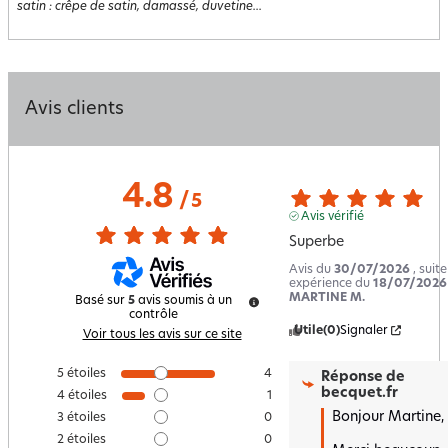
satin : crêpe de satin, damassé, duvetine...
Avis clients
4.8
/
5
Avis vérifié
Superbe
Avis du
30/07/2026
, suit
expérience du
18/07/2026
MARTINE M.
Basé sur
5
avis soumis à un
contrôle
Utile
(0)
Signaler
Voir tous les avis sur ce site
5
étoiles
4
Réponse de
becquet.fr
4
étoiles
1
Bonjour Martine,

3
étoiles
0
2
étoiles
0