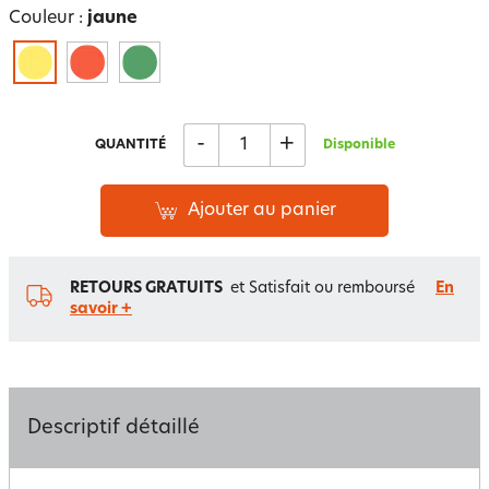
Couleur :
jaune
-
+
QUANTITÉ
Disponible
Ajouter au panier
RETOURS GRATUITS
et Satisfait ou remboursé
En
savoir +
Descriptif détaillé