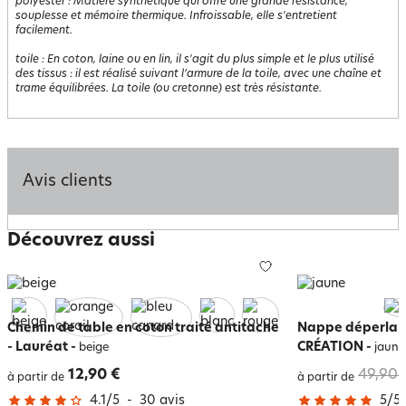
polyester
:
Matière synthétique qui offre une grande résistance,
souplesse et mémoire thermique. Infroissable, elle s'entretient
facilement.
toile
:
En coton, laine ou en lin, il s'agit du plus simple et le plus utilisé
des tissus : il est réalisé suivant l’armure de la toile, avec une chaîne et
trame équilibrées. La toile (ou cretonne) est très résistante.
Avis clients
Découvrez aussi
Chemin de table en coton traité antitache
Nappe déperlant
- Lauréat
-
CRÉATION
-
beige
jaune
12,90 €
49,90 
à partir de
à partir de
4.1
/
5
-
30
avis
5
/
5