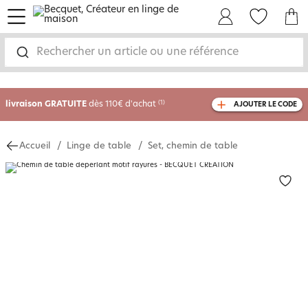
menu
Mon Compte
Mes Favoris
Mon panie
Rechercher un article ou une référence
-35% sur votre commande
dès 2 articles
achetés
livraison GRATUITE
dès 110€ d'achat
(1)
AJOUTER LE CODE
avec le code
750804
Accueil
Linge de table
Set, chemin de table