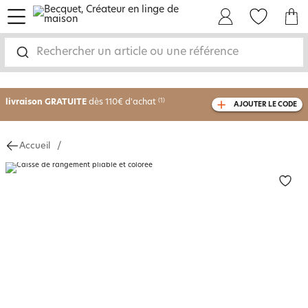
menu
Mon Compte
Mes Favoris
Mon panie
-30% sur votre commande
dès 2 articles
Rechercher un article ou une référence
achetés
livraison GRATUITE
dès 110€ d'achat
(1)
AJOUTER LE CODE
avec le code
750826
Accueil