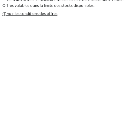
*
: de telles offres ne peuvent être cumulées avec aucune autre remise.
Offres valables dans la limite des stocks disponibles.
(1) voir les conditions des offres