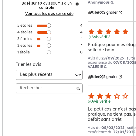
Anonymous G.
Basé sur
10
avis soumis à un
contrôle
Utile
(0)
Signaler
Voir tous les avis sur ce site
5
étoiles
4
4
étoiles
4
Avis vérifié
3
étoiles
1
Pratique pour mes étagè
2
étoiles
1
salle.de bain
1
étoile
0
Avis du
23/09/2025
, suite
expérience du
07/08/202
Trier les avis
VALERIE C.
Utile
(0)
Signaler
Avis vérifié
Le petit casier n'est pas 
pratique, ne tient pas, se
défait sans arrêt
Avis du
05/03/2025
, suit
expérience du
22/01/2025