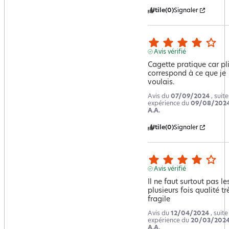
Utile
(0)
Signaler
Avis vérifié
Cagette pratique car pli
correspond à ce que je 
voulais.
Avis du
07/09/2024
, suit
expérience du
09/08/202
A.A.
Utile
(0)
Signaler
Avis vérifié
Il ne faut surtout pas les
plusieurs fois qualité trè
fragile
Avis du
12/04/2024
, suit
expérience du
20/03/202
A.A.