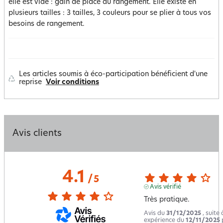
elle est vide : gain de place au rangement. Elle existe en
plusieurs tailles : 3 tailles, 3 couleurs pour se plier à tous vos
besoins de rangement.
Les articles soumis à éco-participation bénéficient d'une
reprise
Voir conditions
Avis clients
4.1
/
5
Avis vérifié
Très pratique.
Avis du
31/12/2025
, suite
expérience du
12/11/2025