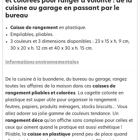
et colorées pour ranger à volonté : de la
cuisine au garage en passant par le
bureau
Caisse de rangement
en plastique.
Empilables, pliables.
3 couleurs et 3 dimensions disponibles : 23 x 15 x h. 9 cm,
30 x 20 x h. 12 cm et 40 x 30 x h. 15 cm.
Informations environnementales
De la cuisine à la buanderie, du bureau au garage, rangez
toutes les affaires de la maison dans ces
caisses de
rangement pliables et colorée
s
. La cagette colorée en
plastique est super utile pour organiser le rangement :
feutres, papiers, produits ménagers, stocks biscuits... Vous
allez adorer sa jolie gamme de couleurs tendance. Un
rangement déco
qu'on affiche sans complexe pour celles et
ceux qui aiment quand le pratique est aussi esthétique !
Pliable, la
caisse en plastiqu
e
prend peu de place quand