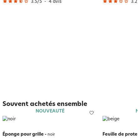
3.5
/
5
-
4
avis
3.2
/
Souvent achetés ensemble
NOUVEAUTÉ
N
Éponge pour grille
-
Feuille de protec
noir