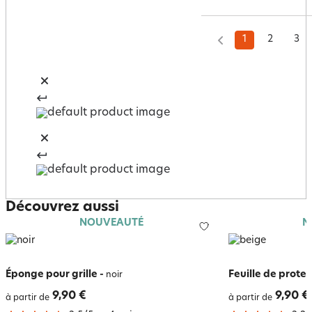
1
2
3
Découvrez aussi
NOUVEAUTÉ
N
Éponge pour grille
-
Feuille de protec
noir
9,90 €
9,90 €
à partir de
à partir de