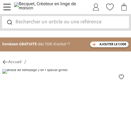
menu
Mon Compte
Mes Favoris
Mon panie
Rechercher un article ou une référence
-30% sur votre commande
dès 2 articles
achetés
livraison GRATUITE
dès 110€ d'achat
(1)
AJOUTER LE CODE
avec le code
750826
Accueil