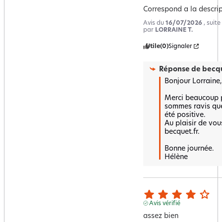
Correspond a la descri
Avis du
16/07/2026
, suit
par
LORRAINE T.
Utile
(0)
Signaler
Réponse de
becqu
Bonjour Lorraine,

Merci beaucoup po
sommes ravis que 
été positive.  

Au plaisir de vous
becquet.fr. 

Bonne journée.

Hélène
Avis vérifié
assez bien