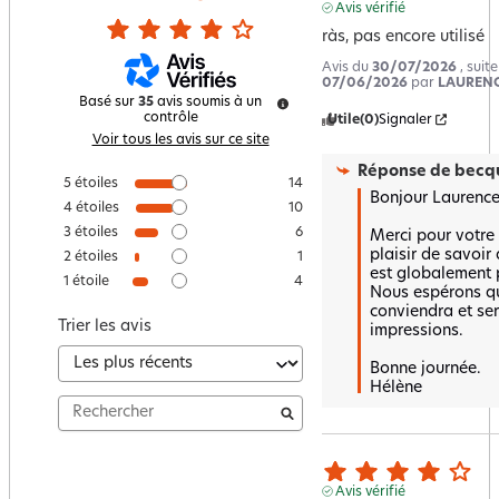
Avis vérifié
ràs, pas encore utilisé
Avis du
30/07/2026
, suit
07/06/2026
par
LAURENC
Basé sur
35
avis soumis à un
contrôle
Utile
(0)
Signaler
Voir tous les avis sur ce site
Réponse de
becqu
5
étoiles
14
Bonjour Laurence,
4
étoiles
10
3
étoiles
6
Merci pour votre a
plaisir de savoir
2
étoiles
1
est globalement po
1
étoile
4
Nous espérons qu
conviendra et ser
Trier les avis
impressions.  

Bonne journée.

Hélène
Avis vérifié