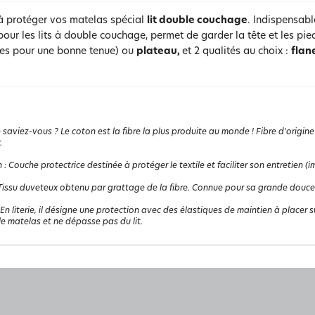
à protéger vos matelas spécial
lit double couchage
. Indispensabl
our les lits à double couchage, permet de garder la tête et les pi
ues pour une bonne tenue) ou
plateau,
et 2 qualités au choix :
flan
 saviez-vous ? Le coton est la fibre la plus produite au monde ! Fibre d'origine
.
n
:
Couche protectrice destinée à protéger le textile et faciliter son entretien 
Tissu duveteux obtenu par grattage de la fibre. Connue pour sa grande douceur,
En literie, il désigne une protection avec des élastiques de maintien à placer sur
le matelas et ne dépasse pas du lit.