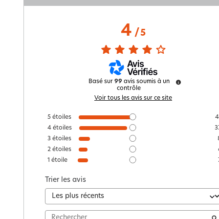
4
/
5
Basé sur
99
avis soumis à un
contrôle
Voir tous les avis sur ce site
5
étoiles
4
4
étoiles
3
3
étoiles
2
étoiles
1
étoile
Trier les avis