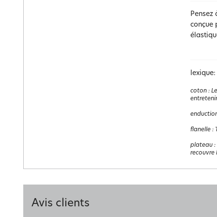
Pensez 
conçue p
élastiq
lexique:
coton
:
Le
entretenir
enductio
flanelle
:
plateau
:
recouvre 
Avis clients