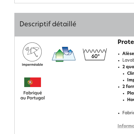
Descriptif détaillé
Prote
Alèse
Lavab
2 qua
Cli
Im
2 for
Pl
Ho
Fabri
Informa