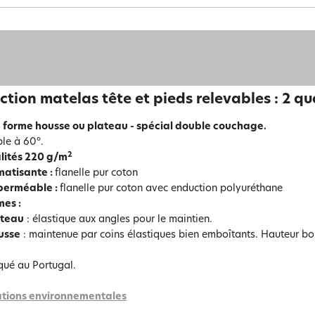
ction matelas tête et pieds relevables : 2 qu
 forme housse ou plateau - spécial double couchage.
le à 60°.
2
lités 220 g/m
matisante :
flanelle pur coton
perméable :
flanelle pur coton avec enduction polyuréthane
mes :
ateau
: élastique aux angles pour le maintien.
usse
: maintenue par coins élastiques bien emboîtants. Hauteur bo
qué au Portugal.
tions environnementales