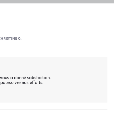
CHRISTINE G.


ous a donné satisfaction.  

oursuivre nos efforts.  
