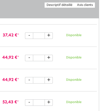
Descriptif détaillé
Avis clients
-
+
37,42 €
*
Disponible
-
+
44,92 €
*
Disponible
-
+
44,92 €
*
Disponible
-
+
52,43 €
*
Disponible