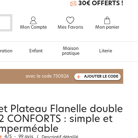
30€ OFFERTS !
Mon Compte
Mes Favoris
Mon panier
Maison
ration
Enfant
Literie
pratique
À découvrir aussi
avec le code
750826
AJOUTER LE CODE
Carte cadeau
et Plateau Flanelle double
2 CONFORTS : simple et
imperméable
4
/
5
-
99
avis
/
Descriptif détaillé