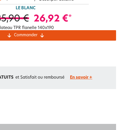
Notre marque Lauréat
LE BLANC
35,90 €
26,92 €
*
lateau TPR flanelle 140x190
rs et
Commander
ment
La gaze de coton
ATUITS
et Satisfait ou remboursé
En savoir +