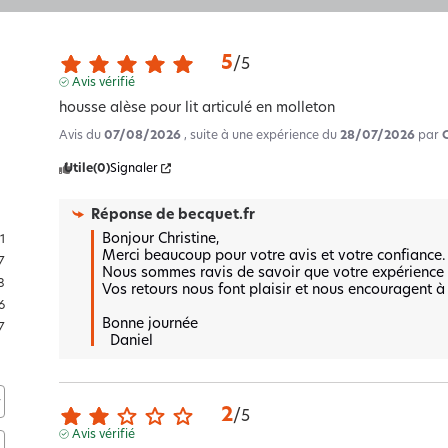
5
/
5
Avis vérifié
housse alèse pour lit articulé en molleton
Avis du
07/08/2026
, suite à une expérience du
28/07/2026
par
Utile
(0)
Signaler
Réponse de
becquet.fr
Bonjour Christine, 

1
Merci beaucoup pour votre avis et votre confiance.  
7
Nous sommes ravis de savoir que votre expérience v
8
Vos retours nous font plaisir et nous encouragent à p
6
Bonne journée 

7
  Daniel
2
/
5
Avis vérifié