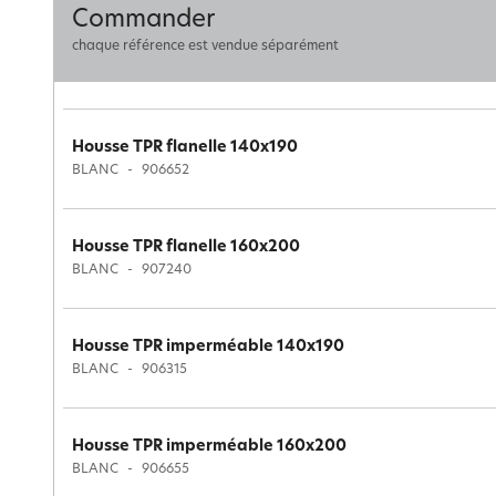
Commander
chaque référence est vendue séparément
Housse TPR flanelle 140x190
BLANC
906652
Housse TPR flanelle 160x200
BLANC
907240
Housse TPR imperméable 140x190
BLANC
906315
Housse TPR imperméable 160x200
BLANC
906655